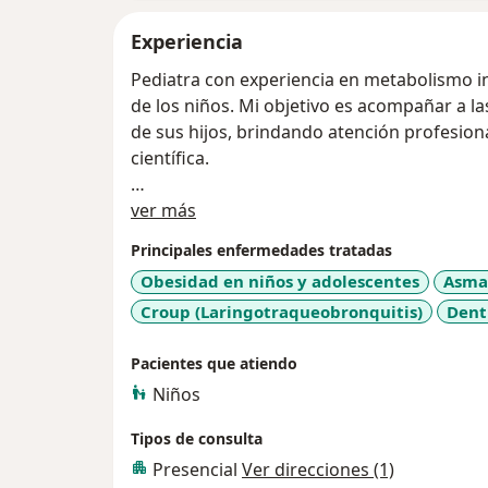
Experiencia
Pediatra con experiencia en metabolismo inf
de los niños. Mi objetivo es acompañar a la
de sus hijos, brindando atención profesion
científica.
Acerca de mí
Agenda tu cita conmigo para resolver dudas
ver más
bienestar infantil. ¡Estoy aquí para ayudarte
Principales enfermedades tratadas
Obesidad en niños y adolescentes
Asma
Croup (Laringotraqueobronquitis)
Dent
Pacientes que atiendo
Niños
Tipos de consulta
Presencial
Ver direcciones (1)