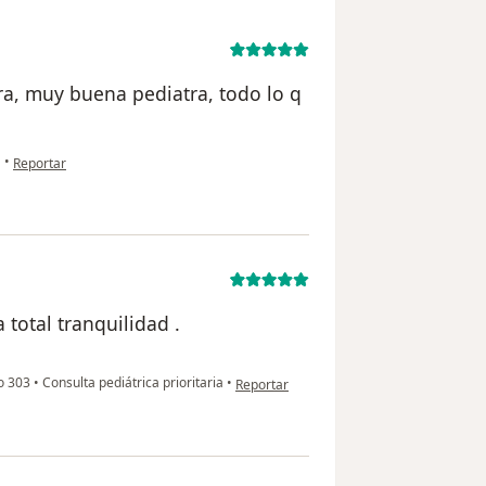
a, muy buena pediatra, todo lo q
en opinión del usuario Nallely Palacios
a
•
Reportar
 total tranquilidad .
en opinión del usuario Ma. Teresa Gil
io 303
•
Consulta pediátrica prioritaria
•
Reportar