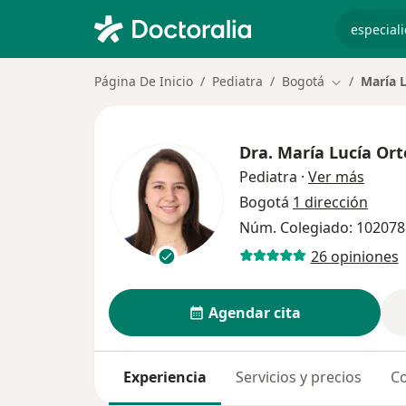
especiali
Página De Inicio
Pediatra
Bogotá
María 
Cambiar de 
Dra.
María Lucía Or
sobre 
Pediatra
·
Ver más
Bogotá
1 dirección
Núm. Colegiado: 10207
26 opiniones
Agendar cita
Experiencia
Servicios y precios
Co