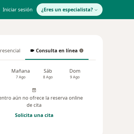
Iniciar sesión
¿Eres un especialista?
presencial
Consulta en línea
resencial
Consulta en línea
Mañana
Sáb
Dom
Lun
Mar
7 Ago
8 Ago
9 Ago
10 Ago
11 Ag
entro aún no ofrece la reserva online
de cita
Solicita una cita
solucionadas (13)