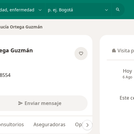
dad, enfermedad o nombre
p. ej. Bogotá
Lucía Ortega Guzmán
ciudad
tega Guzmán
Visita 
Visita p
las especializaciones
Hoy
88554
6 Ago
Este c
Enviar mensaje
nsultorios
Aseguradoras
Opiniones (26)
Dudas 