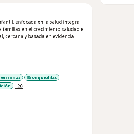
antil, enfocada en la salud integral
s familias en el crecimiento saludable
al, cercana y basada en evidencia
 sobre nutrición, crecimiento y
!
 en niños
Bronquiolitis
a11y_sr_more_diseases
ición
+20