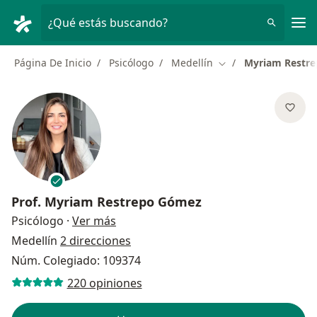
Men
¿Qué estás buscando?
Página De Inicio
Psicólogo
Medellín
Myriam Restr
Cambiar de ciudad
Prof.
Myriam Restrepo Gómez
sobre las especializaciones
Psicólogo
·
Ver más
Medellín
2 direcciones
Núm. Colegiado: 109374
220 opiniones