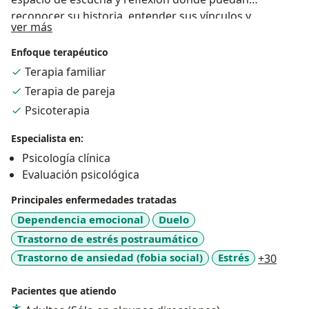
reconocer su historia, entender sus vínculos y
Acerca de mí
ver más
construir nuevas formas de bienestar en el presente.
Enfoque terapéutico
Terapia familiar
Terapia de pareja
Psicoterapia
Especialista en:
Psicología clínica
Evaluación psicológica
Principales enfermedades tratadas
Dependencia emocional
Duelo
Trastorno de estrés postraumático
a11y_
Trastorno de ansiedad (fobia social)
Estrés
+30
Pacientes que atiendo