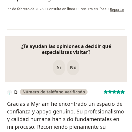
en opinión de
27 de febrero de 2026
•
Consulta en linea
•
Consulta en línea
•
Reportar
¿Te ayudan las opiniones a decidir qué
especialistas visitar?
Si
No
D
Número de teléfono verificado
Gracias a Myriam he encontrado un espacio de
confianza y apoyo genuino. Su profesionalismo
y calidad humana han sido fundamentales en
mi proceso. Recomiendo plenamente su