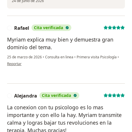
24 de junio de 2026
Rafael
Cita verificada
R
Myriam explica muy bien y demuestra gran
dominio del tema.
25 de marzo de 2026
•
Consulta en linea
•
Primera visita Psicología
•
en opinión del usuario Rafael
Reportar
Alejandra
Cita verificada
A
La conexion con tu psicologo es lo mas
importante y con ello la hay. Myriam transmite
calma y logras bajar tus revoluciones en la
terapia. Muchas gracias!