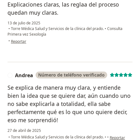
Explicaciones claras, las reglaa del proceso
quedan muy claras.
13 de julio de 2025
•
Torre Médica Salud y Servicios de la clínica del prado.
•
Consulta
Primera vez Sexología
en opinión del usuario Maria.C
•
Reportar
Andrea
Número de teléfono verificado
A
Se explica de manera muy clara, y entiende
bien la idea que se quiere dar, aún cuando uno
no sabe explicarla a totalidad, ella sabe
perfectamente qué es lo que uno quiere decir,
eso me sorprendió!
27 de abril de 2025
en opinión del us
•
Torre Médica Salud y Servicios de la clínica del prado.
•
•
Reportar