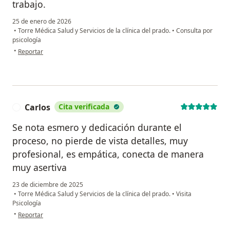
trabajo.
25 de enero de 2026
•
Torre Médica Salud y Servicios de la clínica del prado.
•
Consulta por
psicología
en opinión del usuario D
•
Reportar
Carlos
Cita verificada
C
Se nota esmero y dedicación durante el
proceso, no pierde de vista detalles, muy
profesional, es empática, conecta de manera
muy asertiva
23 de diciembre de 2025
•
Torre Médica Salud y Servicios de la clínica del prado.
•
Visita
Psicología
en opinión del usuario Carlos
•
Reportar