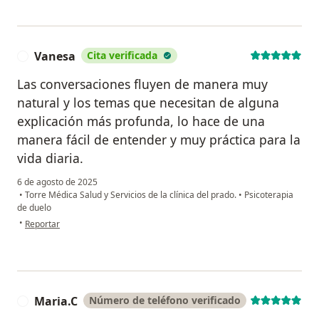
Vanesa
Cita verificada
V
Las conversaciones fluyen de manera muy
natural y los temas que necesitan de alguna
explicación más profunda, lo hace de una
manera fácil de entender y muy práctica para la
vida diaria.
6 de agosto de 2025
•
Torre Médica Salud y Servicios de la clínica del prado.
•
Psicoterapia
de duelo
en opinión del usuario Vanesa
•
Reportar
Maria.C
Número de teléfono verificado
M