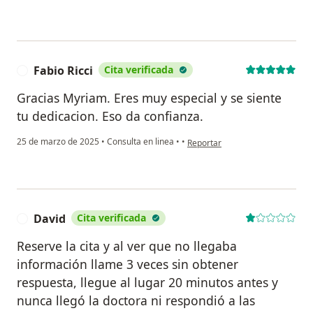
Fabio Ricci
Cita verificada
F
Gracias Myriam. Eres muy especial y se siente
tu dedicacion. Eso da confianza.
en opinión del usuario Fabio Ricc
25 de marzo de 2025
•
Consulta en linea
•
•
Reportar
David
Cita verificada
D
Reserve la cita y al ver que no llegaba
información llame 3 veces sin obtener
respuesta, llegue al lugar 20 minutos antes y
nunca llegó la doctora ni respondió a las