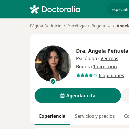
especiali
Página De Inicio
Psicólogo
Bogotá
Angel
Cambiar de
Dra.
Angela Peñuela
sobre
Psicóloga
·
Ver más
Bogotá
1 dirección
6 opiniones
Agendar cita
Experiencia
Servicios y precios
Co