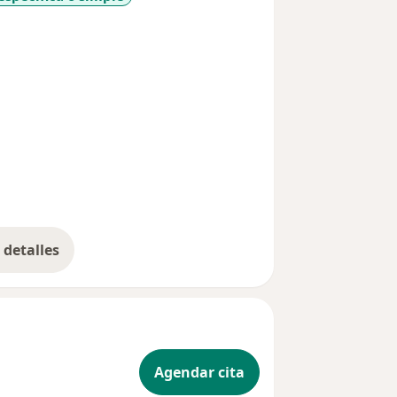
_diseases
detalles
bre la experiencia
Agendar cita