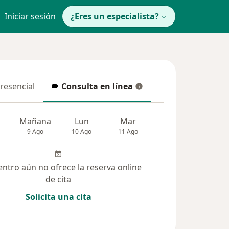
Iniciar sesión
¿Eres un especialista?
presencial
Consulta en línea
resencial
Consulta en línea
Mañana
Lun
Mar
Mié
Jue
9 Ago
10 Ago
11 Ago
12 Ago
13 Ag
entro aún no ofrece la reserva online
de cita
Solicita una cita
lucionadas (4)