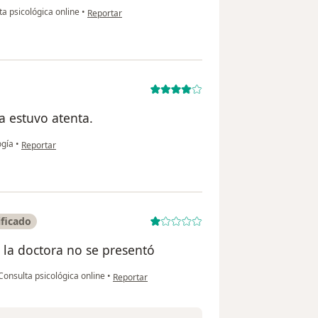
en opinión del usuario Erika S.
a psicológica online
•
Reportar
a estuvo atenta.
en opinión del usuario Javier
ogía
•
Reportar
ficado
 la doctora no se presentó
en opinión del usuario Julián García
onsulta psicológica online
•
Reportar