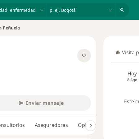
dad, enfermedad o nombre
p. ej. Bogotá
a Peñuela
 ciudad
Visita 
Visita p
 las especializaciones
Hoy
8 Ago
Este c
Enviar mensaje
nsultorios
Aseguradoras
Opiniones (6)
Dudas so