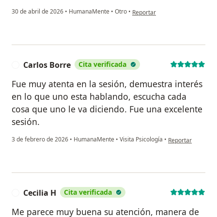
en opinión del usuario Nestor I
30 de abril de 2026
•
HumanaMente
•
Otro
•
Reportar
Carlos Borre
Cita verificada
C
Fue muy atenta en la sesión, demuestra interés
en lo que uno esta hablando, escucha cada
cosa que uno le va diciendo. Fue una excelente
sesión.
en opinión del usu
3 de febrero de 2026
•
HumanaMente
•
Visita Psicología
•
Reportar
Cecilia H
Cita verificada
C
Me parece muy buena su atención, manera de