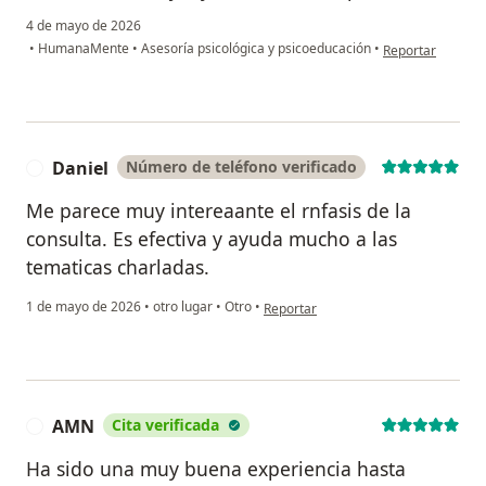
4 de mayo de 2026
en opinión del us
•
HumanaMente
•
Asesoría psicológica y psicoeducación
•
Reportar
Daniel
Número de teléfono verificado
D
Me parece muy intereaante el rnfasis de la
consulta. Es efectiva y ayuda mucho a las
tematicas charladas.
en opinión del usuario Daniel
1 de mayo de 2026
•
otro lugar
•
Otro
•
Reportar
AMN
Cita verificada
A
Ha sido una muy buena experiencia hasta