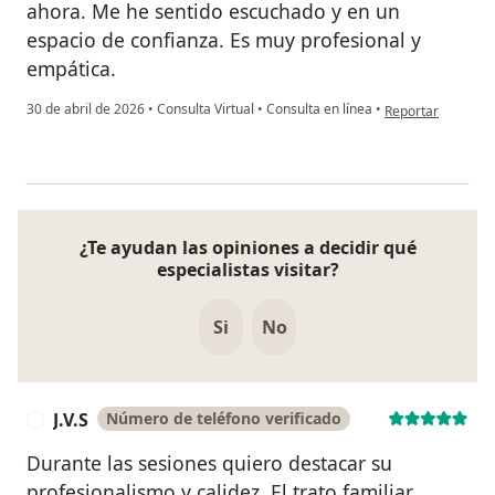
ahora. Me he sentido escuchado y en un
espacio de confianza. Es muy profesional y
empática.
en opinión del us
30 de abril de 2026
•
Consulta Virtual
•
Consulta en línea
•
Reportar
¿Te ayudan las opiniones a decidir qué
especialistas visitar?
Si
No
J.V.S
Número de teléfono verificado
J
Durante las sesiones quiero destacar su
profesionalismo y calidez. El trato familiar