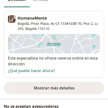
HumanaMente
Bogotá,
Pinar Plaza, Av Cll 153#103B-70, Piso 2, Lc
205,
Bogotá
110110
Ampliar
se abre en una nueva pestañ
Disponibilidad
Este especialista no ofrece reserva online en esta
dirección
¿Qué puedo hacer ahora?
Mostrar más detalles
sobre la dirección
No se aceptan aseguradoras