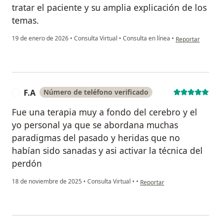
tratar el paciente y su amplia explicación de los
temas.
en opinión del us
19 de enero de 2026
•
Consulta Virtual
•
Consulta en línea
•
Reportar
F.A
Número de teléfono verificado
F
Fue una terapia muy a fondo del cerebro y el
yo personal ya que se abordana muchas
paradigmas del pasado y heridas que no
habían sido sanadas y asi activar la técnica del
perdón
en opinión del usuario F.A
18 de noviembre de 2025
•
Consulta Virtual
•
•
Reportar