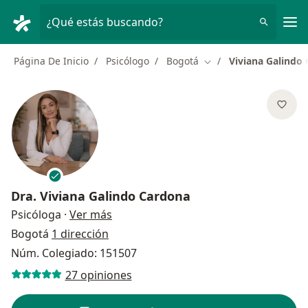
Men
¿Qué estás buscando?
Página De Inicio
Psicólogo
Bogotá
Viviana Galindo
Cambiar de ciudad
Dra.
Viviana Galindo Cardona
sobre las especializaciones
Psicóloga
·
Ver más
Bogotá
1 dirección
Núm. Colegiado: 151507
27 opiniones