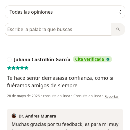
Busca en opiniones
Juliana Castrillón García
Cita verificada
J
Te hace sentir demasiasa confianza, como si
fuéramos amigos de siempre.
en opinión del u
28 de mayo de 2026
•
consulta en linea
•
Consulta en línea
•
Reportar
Dr. Andres Munera
Muchas gracias por tu feedback, es para mi muy