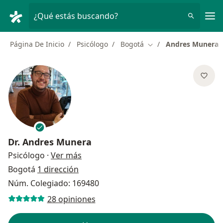
Men
¿Qué estás buscando?
Página De Inicio
Psicólogo
Bogotá
Andres Munera
Cambiar de ciudad
Dr.
Andres Munera
sobre las especializaciones
Psicólogo
·
Ver más
Bogotá
1 dirección
Núm. Colegiado: 169480
28 opiniones