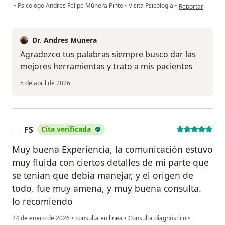
en opinión del u
•
Psicologo Andres Felipe Múnera Pinto
•
Visita Psicología
•
Reportar
Dr. Andres Munera
Agradezco tus palabras siempre busco dar las
mejores herramientas y trato a mis pacientes
5 de abril de 2026
FS
Cita verificada
F
Muy buena Experiencia, la comunicación estuvo
muy fluida con ciertos detalles de mi parte que
se tenían que debia manejar, y el origen de
todo. fue muy amena, y muy buena consulta.
lo recomiendo
24 de enero de 2026
•
consulta en linea
•
Consulta diagnóstico
•