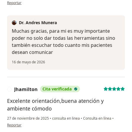
en opinión del usuario FS
Reportar
Dr. Andres Munera
Muchas gracias, para mi es muy importante
poder no solo dar todas las herramientas sino
también escuchar todo cuanto mis pacientes
desean comunicar
16 de mayo de 2026
Jhamilton
Cita verificada
J
Excelente orientación,buena atención y
ambiente cómodo
27 de noviembre de 2025
•
consulta en linea
•
Consulta en línea
•
en opinión del usuario Jhamilton
Reportar