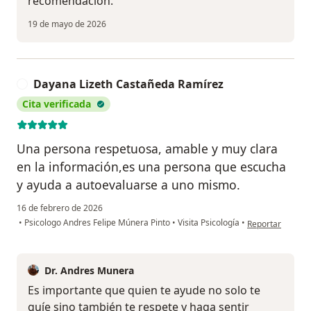
recomendación.
19 de mayo de 2026
Dayana Lizeth Castañeda Ramírez
D
Cita verificada
Una persona respetuosa, amable y muy clara
en la información,es una persona que escucha
y ayuda a autoevaluarse a uno mismo.
16 de febrero de 2026
en opinión del 
•
Psicologo Andres Felipe Múnera Pinto
•
Visita Psicología
•
Reportar
Dr. Andres Munera
Es importante que quien te ayude no solo te
guíe sino también te respete y haga sentir