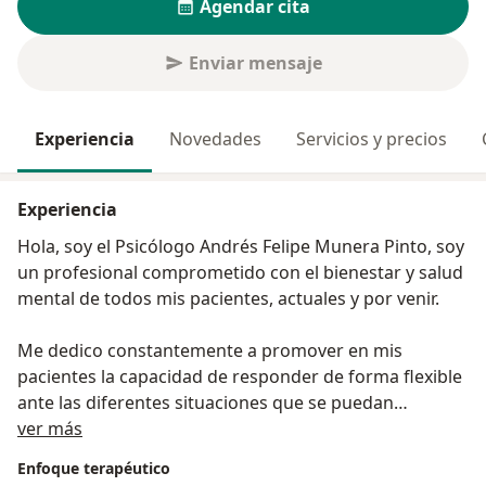
Agendar cita
Enviar mensaje
Experiencia
Novedades
Servicios y precios
Experiencia
Hola, soy el Psicólogo Andrés Felipe Munera Pinto, soy
un profesional comprometido con el bienestar y salud
mental de todos mis pacientes, actuales y por venir.
Me dedico constantemente a promover en mis
pacientes la capacidad de responder de forma flexible
ante las diferentes situaciones que se puedan
Acerca de mí
presentar.
ver más
Enfoque terapéutico
Así como cada paciente es único, también lo es su