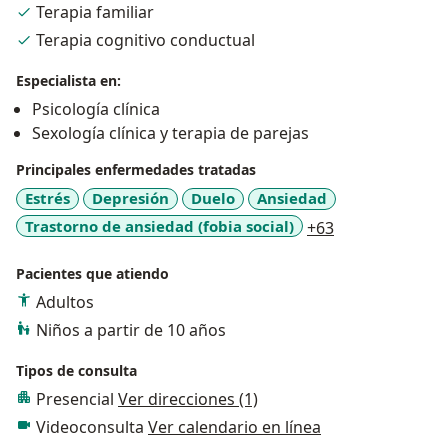
Terapia familiar
proceso, por lo tanto, procuro darle a cada paciente la
Terapia cognitivo conductual
atención y herramientas necesarias para salir adelante
en su proceso. En un proceso conmigo encontraras
Especialista en:
respuestas directas a todas tus preguntas.
Psicología clínica
Sexología clínica y terapia de parejas
Te ofrezco el mejor servicio que pueda darte basados
en mi experiencia y conocimientos. Me comprometo a
Principales enfermedades tratadas
que desde la primera sesión estaré comprometido y
Estrés
Depresión
Duelo
Ansiedad
dedicado a tu proceso.
a11y_sr_more_
Trastorno de ansiedad (fobia social)
+63
Pacientes que atiendo
Adultos
Niños a partir de 10 años
Tipos de consulta
Presencial
Ver direcciones (1)
Videoconsulta
Ver calendario en línea