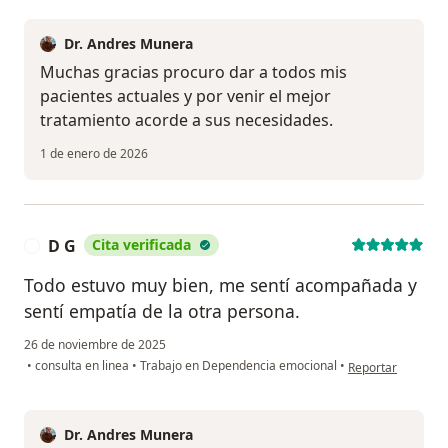
Dr. Andres Munera
Muchas gracias procuro dar a todos mis
pacientes actuales y por venir el mejor
tratamiento acorde a sus necesidades.
1 de enero de 2026
D G
Cita verificada
D
Todo estuvo muy bien, me sentí acompañada y
sentí empatía de la otra persona.
26 de noviembre de 2025
en opinión del us
•
consulta en linea
•
Trabajo en Dependencia emocional
•
Reportar
Dr. Andres Munera