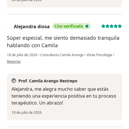
Alejandra diosa
Cita verificada
A
Súper especial, me siento demasiado tranquila
hablando con Camila
18 de julio de 2026
•
Consultorio Camila Arango
•
Visita Psicología
•
en opinión del usuario Alejandra diosa
Reportar
Prof. Camila Arango Restrepo
Alejandra, me alegra mucho saber que estás
teniendo una experiencia positiva en tu proceso
terapéutico. Un abrazo!
18 de julio de 2026