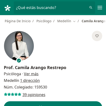
Men
¿Qué estás buscando?
Página De Inicio
Psicólogo
Medellín
Camila Arango
Cambiar de ciudad
Prof.
Camila Arango Restrepo
sobre las especializaciones
Psicóloga
·
Ver más
Medellín
1 dirección
Núm. Colegiado: 159530
39 opiniones