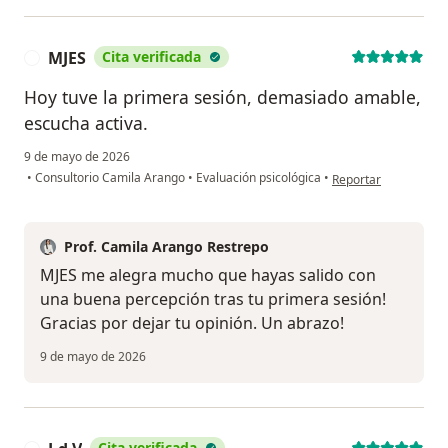
MJES
Cita verificada
M
Hoy tuve la primera sesión, demasiado amable,
escucha activa.
9 de mayo de 2026
en opinión del usuar
•
Consultorio Camila Arango
•
Evaluación psicológica
•
Reportar
Prof. Camila Arango Restrepo
MJES me alegra mucho que hayas salido con
una buena percepción tras tu primera sesión!
Gracias por dejar tu opinión. Un abrazo!
9 de mayo de 2026
Cita verificada