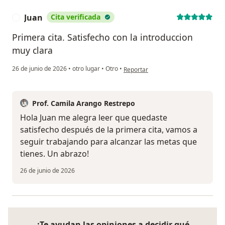
Juan
Cita verificada
J
Primera cita. Satisfecho con la introduccion
muy clara
en opinión del usuario Juan
26 de junio de 2026
•
otro lugar
•
Otro
•
Reportar
Prof. Camila Arango Restrepo
Hola Juan me alegra leer que quedaste
satisfecho después de la primera cita, vamos a
seguir trabajando para alcanzar las metas que
tienes. Un abrazo!
26 de junio de 2026
¿Te ayudan las opiniones a decidir qué