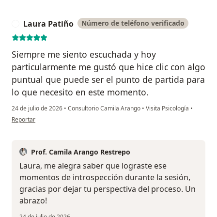
Laura Patiño
Número de teléfono verificado
L
Siempre me siento escuchada y hoy
particularmente me gustó que hice clic con algo
puntual que puede ser el punto de partida para
lo que necesito en este momento.
24 de julio de 2026
•
Consultorio Camila Arango
•
Visita Psicología
•
en opinión del usuario Laura Patiño
Reportar
Prof. Camila Arango Restrepo
Laura, me alegra saber que lograste ese
momentos de introspección durante la sesión,
gracias por dejar tu perspectiva del proceso. Un
abrazo!
24 de julio de 2026