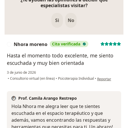
especialistas visitar?
Si
No
Nhora moreno
Cita verificada
N
Hasta el momento todo excelente, me siento
escuchada y muy bien orientada
3 de junio de 2026
en opinión del usu
•
Consultorio virtual (en línea)
•
Psicoterapia Individual
•
Reportar
Prof. Camila Arango Restrepo
Hola Nhora me alegra leer que te sientes
escuchada en el espacio terapéutico y que
además, vamos encontrando las respuestas y
herramientas que necesitas para ti. Un abrazo!