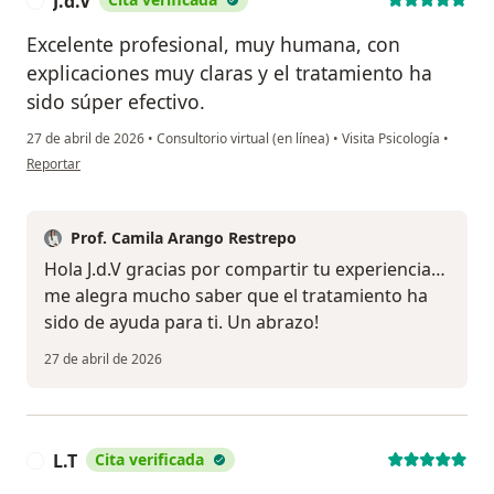
J.d.V
J
Excelente profesional, muy humana, con
explicaciones muy claras y el tratamiento ha
sido súper efectivo.
27 de abril de 2026
•
Consultorio virtual (en línea)
•
Visita Psicología
•
en opinión del usuario J.d.V
Reportar
Prof. Camila Arango Restrepo
Hola J.d.V gracias por compartir tu experiencia…
me alegra mucho saber que el tratamiento ha
sido de ayuda para ti. Un abrazo!
27 de abril de 2026
L.T
Cita verificada
L