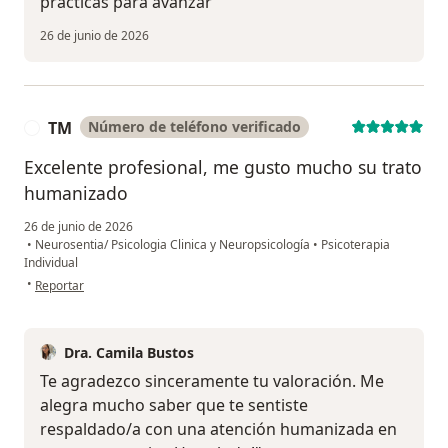
prácticas para avanzar
26 de junio de 2026
TM
Número de teléfono verificado
T
Excelente profesional, me gusto mucho su trato
humanizado
26 de junio de 2026
•
Neurosentia/ Psicologia Clinica y Neuropsicología
•
Psicoterapia
Individual
en opinión del usuario TM
•
Reportar
Dra. Camila Bustos
Te agradezco sinceramente tu valoración. Me
alegra mucho saber que te sentiste
respaldado/a con una atención humanizada en