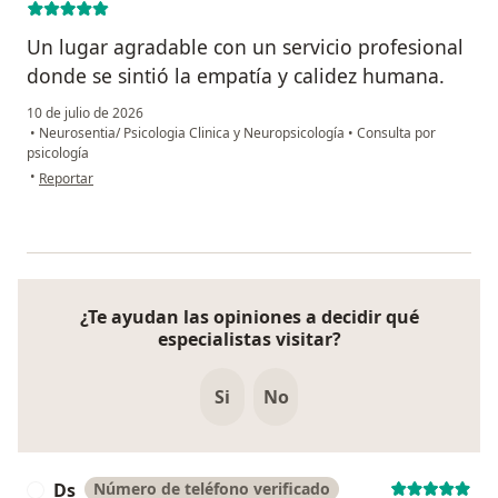
Un lugar agradable con un servicio profesional
donde se sintió la empatía y calidez humana.
10 de julio de 2026
•
Neurosentia/ Psicologia Clinica y Neuropsicología
•
Consulta por
psicología
en opinión del usuario Leidy Rocio
•
Reportar
¿Te ayudan las opiniones a decidir qué
especialistas visitar?
Si
No
Ds
Número de teléfono verificado
D