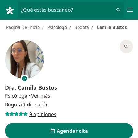
Men
¿Qué estás buscando?
Página De Inicio
Psicólogo
Bogotá
Camila Bustos
Dra.
Camila Bustos
sobre las especializaciones
Psicóloga
·
Ver más
Bogotá
1 dirección
9 opiniones
Agendar cita