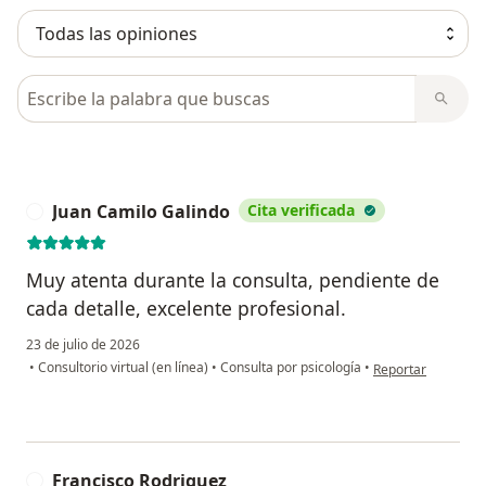
Busca en opiniones
Juan Camilo Galindo
Cita verificada
J
Muy atenta durante la consulta, pendiente de
cada detalle, excelente profesional.
23 de julio de 2026
en opinión del usu
•
Consultorio virtual (en línea)
•
Consulta por psicología
•
Reportar
Francisco Rodriguez
F