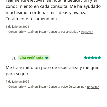
realmente efectivas; se nota la dedicación y el
conocimiento en cada consulta. Me ha ayudado
muchísimo a ordenar mis ideas y avanzar.
Totalmente recomendada
8 de julio de 2026
en opinión del usuar
•
Consultorio virtual (en línea)
•
Consulta por ansiedad
•
Reportar
EL
Cita verificada
E
Me transmitio un poco de esperanza y me guió
para seguir
7 de julio de 2026
en opinión del 
•
Consultorio virtual (en línea)
•
Consulta psicológica online
•
Reportar