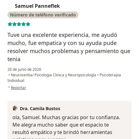
Samuel Panneflek
S
Número de teléfono verificado
Tuve una excelente experiencia, me ayudó
mucho, fue empatica y con su ayuda pude
resolver muchos problemas y pensamiento que
tenia
26 de junio de 2026
•
Neurosentia/ Psicologia Clinica y Neuropsicología
•
Psicoterapia
Individual
en opinión del usuario Samuel Panneflek
•
Reportar
Dra. Camila Bustos
ola, Samuel. Muchas gracias por tu confianza.
Me alegra mucho saber que el espacio te
resultó empático y te brindó herramientas