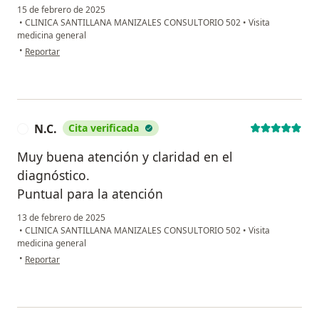
15 de febrero de 2025
•
CLINICA SANTILLANA MANIZALES CONSULTORIO 502
•
Visita
medicina general
en opinión del usuario Efrain
•
Reportar
N.C.
Cita verificada
N
Muy buena atención y claridad en el
diagnóstico.
Puntual para la atención
13 de febrero de 2025
•
CLINICA SANTILLANA MANIZALES CONSULTORIO 502
•
Visita
medicina general
en opinión del usuario N.C.
•
Reportar