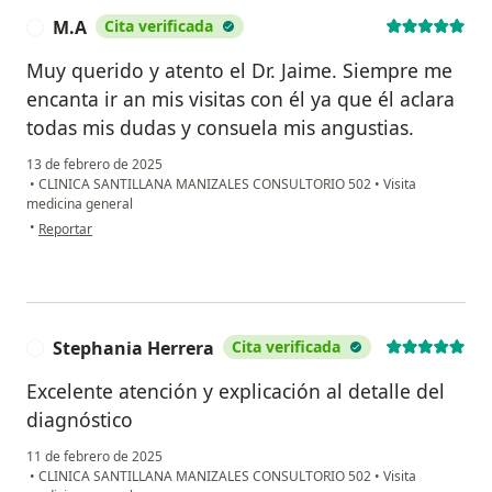
M.A
Cita verificada
M
Muy querido y atento el Dr. Jaime. Siempre me
encanta ir an mis visitas con él ya que él aclara
todas mis dudas y consuela mis angustias.
13 de febrero de 2025
•
CLINICA SANTILLANA MANIZALES CONSULTORIO 502
•
Visita
medicina general
en opinión del usuario M.A
•
Reportar
Stephania Herrera
Cita verificada
S
Excelente atención y explicación al detalle del
diagnóstico
11 de febrero de 2025
•
CLINICA SANTILLANA MANIZALES CONSULTORIO 502
•
Visita