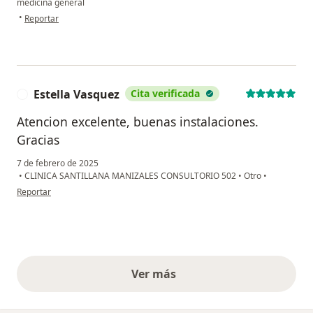
medicina general
en opinión del usuario Stephania Herrera
•
Reportar
Estella Vasquez
Cita verificada
E
Atencion excelente, buenas instalaciones.
Gracias
7 de febrero de 2025
•
CLINICA SANTILLANA MANIZALES CONSULTORIO 502
•
Otro
•
en opinión del usuario Estella Vasquez
Reportar
Ver más
opiniones anteriores