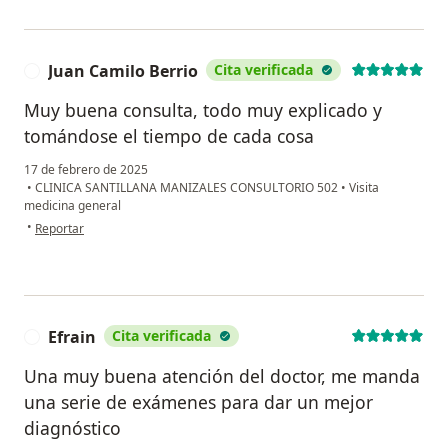
Juan Camilo Berrio
Cita verificada
J
Muy buena consulta, todo muy explicado y
tomándose el tiempo de cada cosa
17 de febrero de 2025
•
CLINICA SANTILLANA MANIZALES CONSULTORIO 502
•
Visita
medicina general
en opinión del usuario Juan Camilo Berrio
•
Reportar
Efrain
Cita verificada
E
Una muy buena atención del doctor, me manda
una serie de exámenes para dar un mejor
diagnóstico