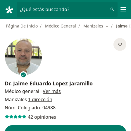
Men
¿Qué estás buscando?
Página De Inicio
Médico General
Manizales
Jaime 
Cambiar de 
Dr.
Jaime Eduardo Lopez Jaramillo
sobre las especializaciones
Médico general
·
Ver más
Manizales
1 dirección
Núm. Colegiado: 04988
42 opiniones