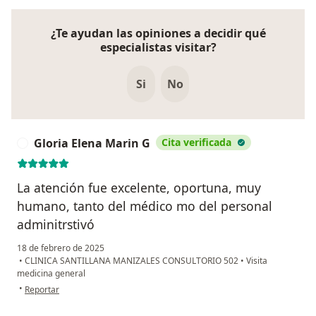
¿Te ayudan las opiniones a decidir qué
especialistas visitar?
Si
No
Gloria Elena Marin G
Cita verificada
G
La atención fue excelente, oportuna, muy
humano, tanto del médico mo del personal
adminitrstivó
18 de febrero de 2025
•
CLINICA SANTILLANA MANIZALES CONSULTORIO 502
•
Visita
medicina general
en opinión del usuario Gloria Elena Marin G
•
Reportar