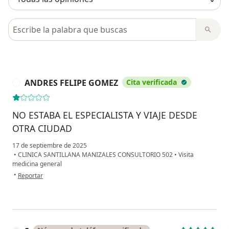
Busca en opiniones
ANDRES FELIPE GOMEZ
Cita verificada
A
NO ESTABA EL ESPECIALISTA Y VIAJE DESDE
OTRA CIUDAD
17 de septiembre de 2025
•
CLINICA SANTILLANA MANIZALES CONSULTORIO 502
•
Visita
medicina general
en opinión del usuario ANDRES FELIPE GOMEZ
•
Reportar