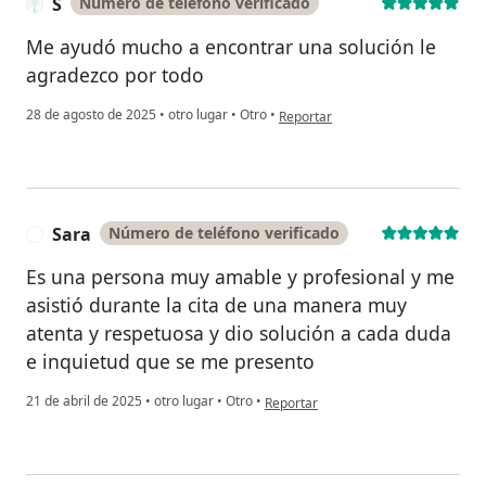
S
Número de teléfono verificado
Me ayudó mucho a encontrar una solución le
agradezco por todo
en opinión del usuario S
28 de agosto de 2025
•
otro lugar
•
Otro
•
Reportar
Sara
Número de teléfono verificado
S
Es una persona muy amable y profesional y me
asistió durante la cita de una manera muy
atenta y respetuosa y dio solución a cada duda
e inquietud que se me presento
en opinión del usuario Sara
21 de abril de 2025
•
otro lugar
•
Otro
•
Reportar