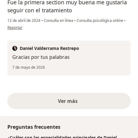
Fue la primera section muy buena me gustaria
seguir con el tratamiento
12 de abril de 2024
•
Consulta en línea
•
Consulta psicológica online
•
en opinión del usuario Camilo paez
Reportar
Daniel Valderrama Restrepo
Gracias por tus palabras
7 de mayo de 2026
Ver más
opiniones anteriores
Preguntas frecuentes
¿Cuáles son las especialidades principales de Daniel