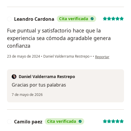
Leandro Cardona
Cita verificada
L
Fue puntual y satisfactorio hace que la
experiencia sea cómoda agradable genera
confianza
en opinión del usuari
23 de mayo de 2024
•
Daniel Valderrama Restrepo
•
•
Reportar
Daniel Valderrama Restrepo
Gracias por tus palabras
7 de mayo de 2026
Camilo paez
Cita verificada
C