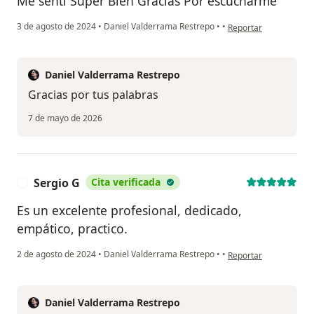
Me sentí Súper Bien Gracias Por escucharme
en opinión del usuari
3 de agosto de 2024
•
Daniel Valderrama Restrepo
•
•
Reportar
Daniel Valderrama Restrepo
Gracias por tus palabras
7 de mayo de 2026
Sergio G
Cita verificada
S
Es un excelente profesional, dedicado,
empático, practico.
en opinión del usuario
2 de agosto de 2024
•
Daniel Valderrama Restrepo
•
•
Reportar
Daniel Valderrama Restrepo