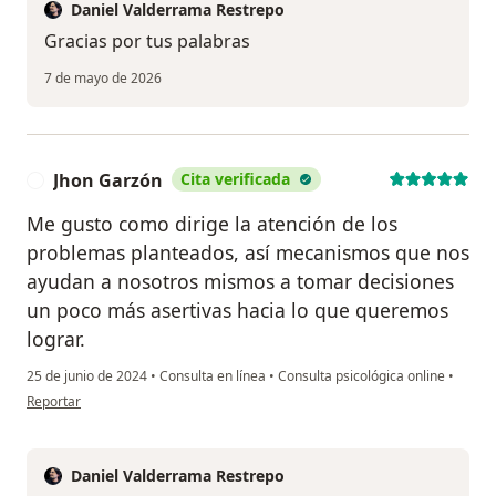
Daniel Valderrama Restrepo
Gracias por tus palabras
7 de mayo de 2026
Jhon Garzón
Cita verificada
J
Me gusto como dirige la atención de los
problemas planteados, así mecanismos que nos
ayudan a nosotros mismos a tomar decisiones
un poco más asertivas hacia lo que queremos
lograr.
25 de junio de 2024
•
Consulta en línea
•
Consulta psicológica online
•
en opinión del usuario Jhon Garzón
Reportar
Daniel Valderrama Restrepo