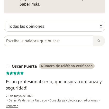
Más información sobre opiniones
Saber más.
Busca en opiniones
Oscar Puerta
Número de teléfono verificado
O
Es un profesional serio, que inspira confianza y
seguridad!
23 de mayo de 2026
•
Daniel Valderrama Restrepo
•
Consulta psicológica por adicciones
•
en opinión del usuario Oscar Puerta
Reportar