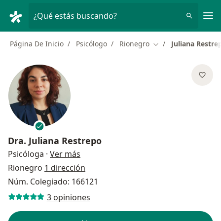
Men
¿Qué estás buscando?
Página De Inicio
Psicólogo
Rionegro
Juliana Restre
Cambiar de ciudad
Dra.
Juliana Restrepo
sobre las especializaciones
Psicóloga
·
Ver más
Rionegro
1 dirección
Núm. Colegiado: 166121
3 opiniones