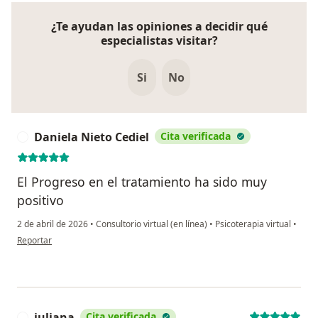
¿Te ayudan las opiniones a decidir qué
especialistas visitar?
Si
No
Daniela Nieto Cediel
Cita verificada
D
El Progreso en el tratamiento ha sido muy
positivo
2 de abril de 2026
•
Consultorio virtual (en línea)
•
Psicoterapia virtual
•
en opinión del usuario Daniela Nieto Cediel
Reportar
juliana
Cita verificada
J