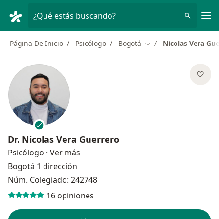
Men
¿Qué estás buscando?
Página De Inicio
Psicólogo
Bogotá
Nicolas Vera Gu
Cambiar de ciudad
Dr.
Nicolas Vera Guerrero
sobre las especializaciones
Psicólogo
·
Ver más
Bogotá
1 dirección
Núm. Colegiado: 242748
16 opiniones