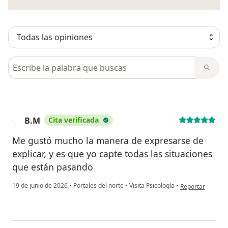
Busca en opiniones
B.M
Cita verificada
B
Me gustó mucho la manera de expresarse de
explicar, y es que yo capte todas las situaciones
que están pasando
en opinión del u
19 de junio de 2026
•
Portales del norte
•
Visita Psicología
•
Reportar