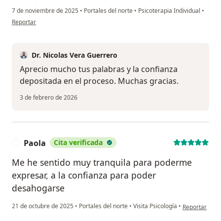
7 de noviembre de 2025
•
Portales del norte
•
Psicoterapia Individual
•
en opinión del usuario Felipe
Reportar
Dr. Nicolas Vera Guerrero
Aprecio mucho tus palabras y la confianza
depositada en el proceso. Muchas gracias.
3 de febrero de 2026
Paola
Cita verificada
P
Me he sentido muy tranquila para poderme
expresar, a la confianza para poder
desahogarse
en opinión del
21 de octubre de 2025
•
Portales del norte
•
Visita Psicología
•
Reportar