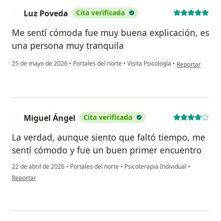
Luz Poveda
Cita verificada
L
Me sentí cómoda fue muy buena explicación, es
una persona muy tranquila
en opinión del 
25 de mayo de 2026
•
Portales del norte
•
Visita Psicología
•
Reportar
Miguel Ángel
Cita verificada
M
La verdad, aunque siento que faltó tiempo, me
sentí cómodo y fue un buen primer encuentro
22 de abril de 2026
•
Portales del norte
•
Psicoterapia Individual
•
en opinión del usuario Miguel Ángel
Reportar