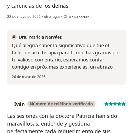
y carencias de los demás.
en opinión del usuario Melissa H
22 de mayo de 2026
•
otro lugar
•
Otro
•
Reportar
Dra. Patricia Narváez
Qué alegría saber lo significativo que fue el
taller de arte terapia para ti, muchas gracias por
tu valioso comentario, esperamos contar
contigo en próximas experiencias, un abrazo
26 de mayo de 2026
Iván
Número de teléfono verificado
I
Las sesiones con la doctora Patricia han sido
maravillosas, entiende y gestiona
perfectamente cada requerimiento de sus