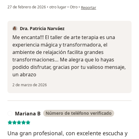
en opinión del usuario Nicole Are
27 de febrero de 2026
•
otro lugar
•
Otro
•
Reportar
Dra. Patricia Narváez
Me encanta!!! El taller de arte terapia es una
experiencia mágica y transformadora, el
ambiente de relajación facilita grandes
transformaciones… Me alegra que lo hayas
podido disfrutar, gracias por tu valioso mensaje,
un abrazo
2 de marzo de 2026
Mariana B
Número de teléfono verificado
M
Una gran profesional, con excelente escucha y