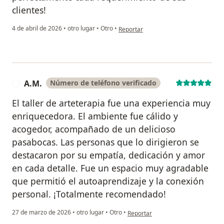
clientes!
en opinión del usuario Iván
4 de abril de 2026
•
otro lugar
•
Otro
•
Reportar
A.M.
Número de teléfono verificado
A
El taller de arteterapia fue una experiencia muy
enriquecedora. El ambiente fue cálido y
acogedor, acompañado de un delicioso
pasabocas. Las personas que lo dirigieron se
destacaron por su empatía, dedicación y amor
en cada detalle. Fue un espacio muy agradable
que permitió el autoaprendizaje y la conexión
personal. ¡Totalmente recomendado!
en opinión del usuario A.M.
27 de marzo de 2026
•
otro lugar
•
Otro
•
Reportar