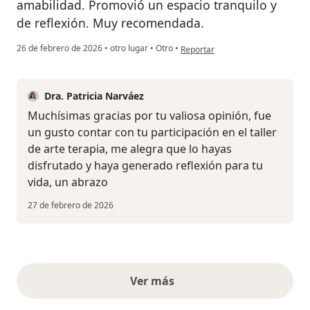
amabilidad. Promovió un espacio tranquilo y
de reflexión. Muy recomendada.
en opinión del usuario Mariana B
26 de febrero de 2026
•
otro lugar
•
Otro
•
Reportar
Dra. Patricia Narváez
Muchísimas gracias por tu valiosa opinión, fue
un gusto contar con tu participación en el taller
de arte terapia, me alegra que lo hayas
disfrutado y haya generado reflexión para tu
vida, un abrazo
27 de febrero de 2026
Ver más
opiniones anteriores