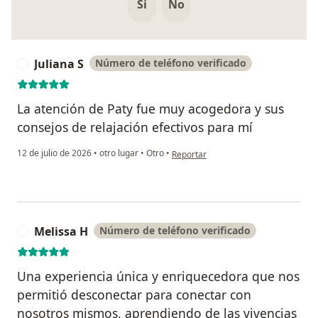
Si
No
Juliana S
Número de teléfono verificado
J
La atención de Paty fue muy acogedora y sus
consejos de relajación efectivos para mí
en opinión del usuario Juliana S
12 de julio de 2026
•
otro lugar
•
Otro
•
Reportar
Melissa H
Número de teléfono verificado
M
Una experiencia única y enriquecedora que nos
permitió desconectar para conectar con
nosotros mismos, aprendiendo de las vivencias