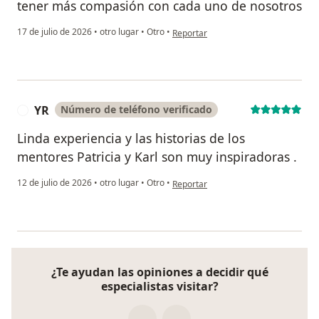
tener más compasión con cada uno de nosotros
en opinión del usuario Jaqueline
17 de julio de 2026
•
otro lugar
•
Otro
•
Reportar
YR
Número de teléfono verificado
Y
Linda experiencia y las historias de los
mentores Patricia y Karl son muy inspiradoras .
en opinión del usuario YR
12 de julio de 2026
•
otro lugar
•
Otro
•
Reportar
¿Te ayudan las opiniones a decidir qué
especialistas visitar?