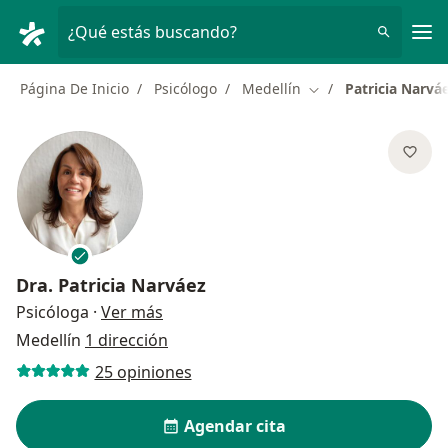
Men
¿Qué estás buscando?
Página De Inicio
Psicólogo
Medellín
Patricia Narvá
Cambiar de ciudad
Dra.
Patricia Narváez
sobre las especializaciones
Psicóloga
·
Ver más
Medellín
1 dirección
25 opiniones
Agendar cita