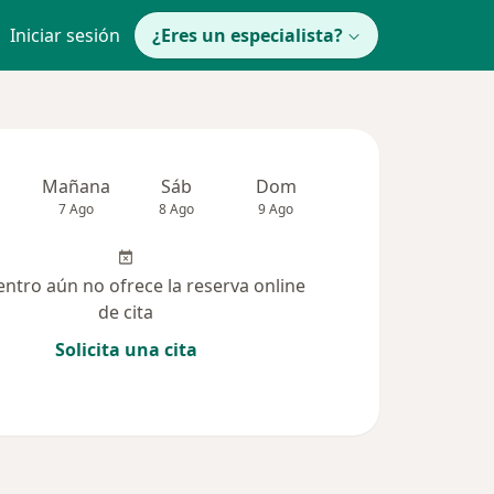
Iniciar sesión
¿Eres un especialista?
Mañana
Sáb
Dom
Lun
Mar
7 Ago
8 Ago
9 Ago
10 Ago
11 Ag
entro aún no ofrece la reserva online
de cita
Solicita una cita
solucionadas (10)