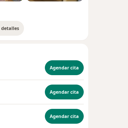
detalles
bre la experiencia
Agendar cita
Agendar cita
Agendar cita