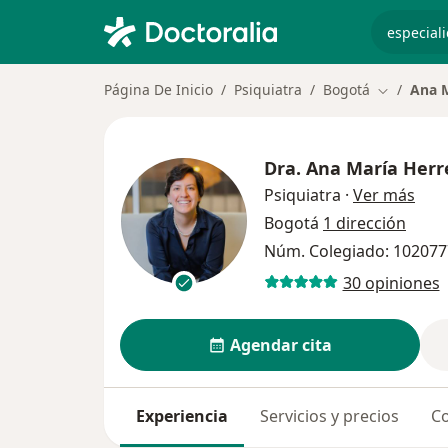
especiali
Página De Inicio
Psiquiatra
Bogotá
Ana M
Cambiar d
Dra.
Ana María Herr
sobr
Psiquiatra
·
Ver más
Bogotá
1 dirección
Núm. Colegiado: 10207
30 opiniones
Agendar cita
Experiencia
Servicios y precios
Co