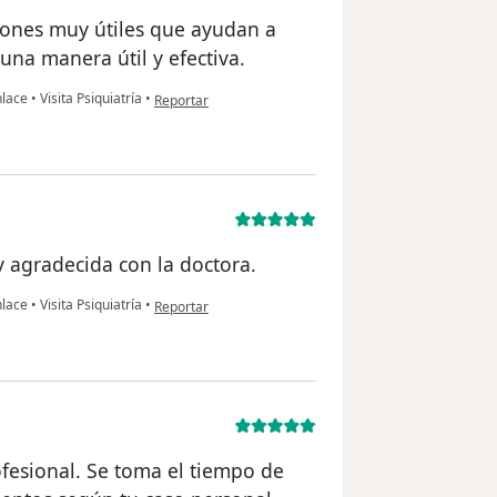
iones muy útiles que ayudan a
 una manera útil y efectiva.
en opinión del usuario Mauricio Andrade
enlace
•
Visita Psiquiatría
•
Reportar
y agradecida con la doctora.
en opinión del usuario MPRL
enlace
•
Visita Psiquiatría
•
Reportar
fesional. Se toma el tiempo de