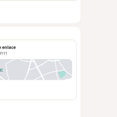
e enlace
0111
ar
 abre en una nueva pestaña