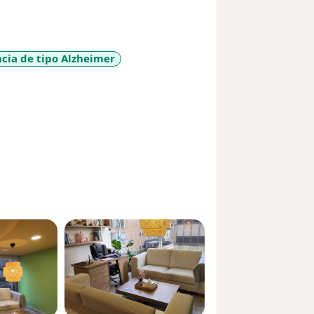
ia de tipo Alzheimer
a11y_sr_more_diseases