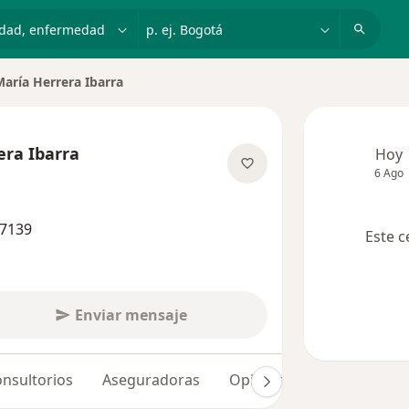
dad, enfermedad o nombre
p. ej. Bogotá
aría Herrera Ibarra
e ciudad
era Ibarra
Hoy
6 Ago
e las especializaciones
77139
Este c
Enviar mensaje
nsultorios
Aseguradoras
Opiniones (30)
Dudas 