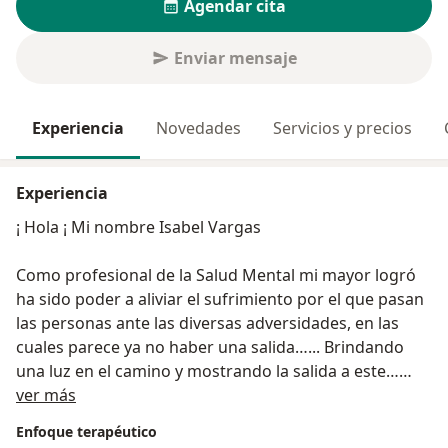
Agendar cita
Enviar mensaje
Experiencia
Novedades
Servicios y precios
Experiencia
¡ Hola ¡ Mi nombre Isabel Vargas
Como profesional de la Salud Mental mi mayor logró
ha sido poder a aliviar el sufrimiento por el que pasan
las personas ante las diversas adversidades, en las
cuales parece ya no haber una salida…... Brindando
una luz en el camino y mostrando la salida a este…
Acerca de mí
para lograr la vida que toda persona merece.
ver más
Enfoque terapéutico
Mi experiencia durante 14 años en diversos ámbitos