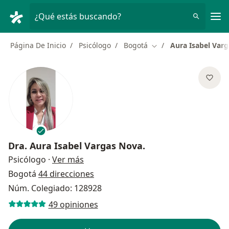
Men
¿Qué estás buscando?
Página De Inicio
Psicólogo
Bogotá
Aura Isabel Var
Cambiar de ciudad
Dra.
Aura Isabel Vargas Nova.
sobre las especializaciones
Psicólogo
·
Ver más
Bogotá
44 direcciones
Núm. Colegiado: 128928
49 opiniones