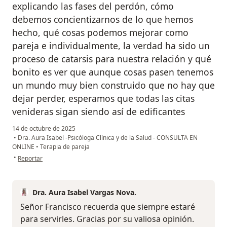
explicando las fases del perdón, cómo
debemos concientizarnos de lo que hemos
hecho, qué cosas podemos mejorar como
pareja e individualmente, la verdad ha sido un
proceso de catarsis para nuestra relación y qué
bonito es ver que aunque cosas pasen tenemos
un mundo muy bien construido que no hay que
dejar perder, esperamos que todas las citas
venideras sigan siendo así de edificantes
14 de octubre de 2025
•
Dra. Aura Isabel -Psicóloga Clínica y de la Salud - CONSULTA EN
ONLINE
•
Terapia de pareja
en opinión del usuario Francisco Sarmiento
•
Reportar
Dra. Aura Isabel Vargas Nova.
Señor Francisco recuerda que siempre estaré
para servirles. Gracias por su valiosa opinión.