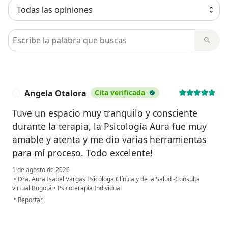
Busca en opiniones
Angela Otalora
Cita verificada
A
Tuve un espacio muy tranquilo y consciente
durante la terapia, la Psicología Aura fue muy
amable y atenta y me dio varias herramientas
para mí proceso. Todo excelente!
1 de agosto de 2026
•
Dra. Aura Isabel Vargas Psicóloga Clínica y de la Salud -Consulta
virtual Bogotá
•
Psicoterapia Individual
en opinión del usuario Angela Otalora
•
Reportar