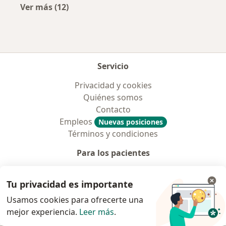
Ver más (12)
Más en esta categoría: Aseguradoras más po
Servicio
Privacidad y cookies
Quiénes somos
Contacto
Empleos
Nuevas posiciones
Términos y condiciones
Para los pacientes
Especialistas
Tu privacidad es importante
Clínicas
Pregunta al Experto
Usamos cookies para ofrecerte una
Medicamentos
mejor experiencia.
Leer más
.
Servicios