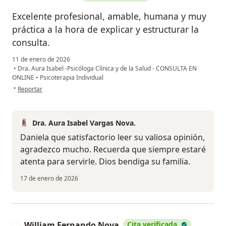
Excelente profesional, amable, humana y muy
práctica a la hora de explicar y estructurar la
consulta.
11 de enero de 2026
•
Dra. Aura Isabel -Psicóloga Clínica y de la Salud - CONSULTA EN
ONLINE
•
Psicoterapia Individual
en opinión del usuario Daniela Ávila
•
Reportar
Dra. Aura Isabel Vargas Nova.
Daniela que satisfactorio leer su valiosa opinión,
agradezco mucho. Recuerda que siempre estaré
atenta para servirle. Dios bendiga su familia.
17 de enero de 2026
William Fernando Nova
Cita verificada
W