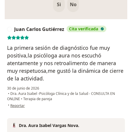
Si
No
Juan Carlos Gutiérrez
Cita verificada
J
La primera sesión de diagnóstico fue muy
positiva,la psicóloga aura nos escuchó
atentamente y nos retroalimento de manera
muy respetuosa,me gustó la dinámica de cierre
de la actividad.
30 de junio de 2026
•
Dra. Aura Isabel -Psicóloga Clínica y de la Salud - CONSULTA EN
ONLINE
•
Terapia de pareja
en opinión del usuario Juan Carlos Gutiérrez
•
Reportar
Dra. Aura Isabel Vargas Nova.