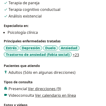
Terapia de pareja
Terapia cognitivo conductual
Docencia Universitaria
Talleres de Calidad de vida, desarrollo humano, entre
Análisis existencial
otros…
Especialista en:
Conferencista - Inteligencia emocional, motivación
Psicología clínica
organizacional – laboral,
Capacitadora en relaciones de pareja, resolución de
Principales enfermedades tratadas
conflictos, liderazgo, acoso laboral, comité de
Estrés
Depresión
Duelo
Ansiedad
convivencia autoestima, autoimagen, autoconcepto,
a11y_sr_more_
Trastorno de ansiedad (fobia social)
+23
etc.
Orientadora sobre toma de decisiones, proyecto de
Pacientes que atiendo
vida, manejo del estrés, y más.
Adultos (Sólo en algunas direcciones)
Terapeuta - Cognitivo Conductual – Amplia experiencia
en consulta particular donde brindo mis pacientes
Tipos de consulta
apoyo, orientación, herramientas que les ayuden a
Presencial
Ver direcciones (9)
salir aliviados, airosos y satisfechos al darse cuenta de
las capacidades que poseen para enfrentar con
Videoconsulta
Ver calendario en línea
gallardía las diferentes circunstancias que por
Fotos y videos