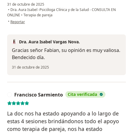
31 de octubre de 2025
•
Dra. Aura Isabel -Psicóloga Clínica y de la Salud - CONSULTA EN
ONLINE
•
Terapia de pareja
en opinión del usuario Fabian V
•
Reportar
Dra. Aura Isabel Vargas Nova.
Gracias señor Fabian, su opinión es muy valiosa.
Bendecido día.
31 de octubre de 2025
Francisco Sarmiento
Cita verificada
F
La doc nos ha estado apoyando a lo largo de
estas 4 sesiones brindándonos todo el apoyo
como terapia de pareja, nos ha estado