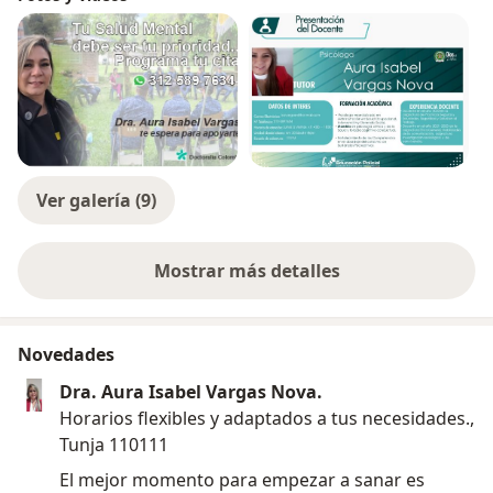
diversas razones han tenido que enfrentar
Encontrando alivio a los sufrimientos que afectaban
su calidad de vida..... todo esto lo inician a
experimentar desde la primera cita.
Ver galería (9)
Mostrar más detalles
sobre la experiencia
Novedades
Dra. Aura Isabel Vargas Nova.
Horarios flexibles y adaptados a tus necesidades.,
Tunja 110111
El mejor momento para empezar a sanar es