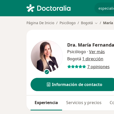
especiali
Página De Inicio
Psicólogo
Bogotá
María
Cambiar de
Dra.
María Fernanda
sobr
Psicólogo
·
Ver más
Bogotá
1 dirección
7 opiniones
Información de contacto
Experiencia
Servicios y precios
Co