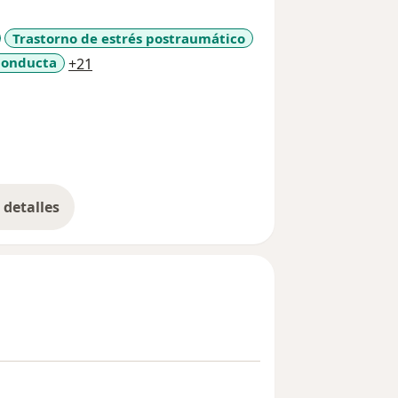
Trastorno de estrés postraumático
a11y_sr_more_diseases
Conducta
+21
detalles
bre la experiencia