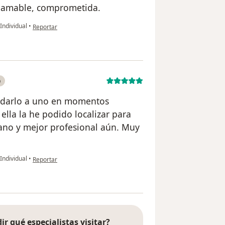
s, amable, comprometida.
en opinión del usuario KP
Individual
•
Reportar
o
yudarlo a uno en momentos
 ella la he podido localizar para
ano y mejor profesional aún. Muy
en opinión del usuario Ricardo
Individual
•
Reportar
ir qué especialistas visitar?