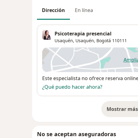
Dirección
En línea
Psicoterapia presencial
Usaquén,
Usaquén
,
Bogotá
110111
Ampli
se
Disponibilidad
Este especialista no ofrece reserva onlin
¿Qué puedo hacer ahora?
Mostrar más 
so
No se aceptan aseguradoras