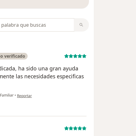
opiniones
o verificado
dicada, ha sido una gran ayuda
mente las necesidades especificas
en opinión del usuario Enrique Mogollon
Familiar
•
Reportar