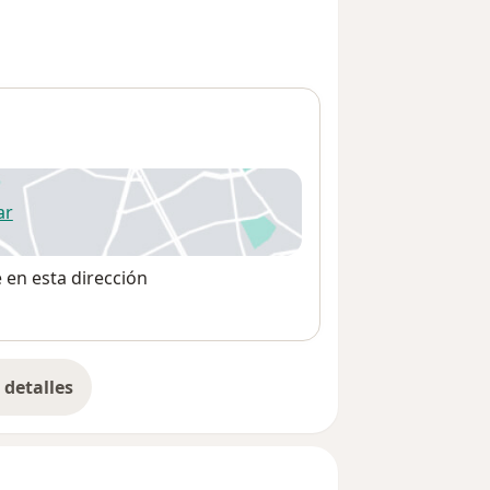
ar
 abre en una nueva pestaña
e en esta dirección
detalles
bre la dirección