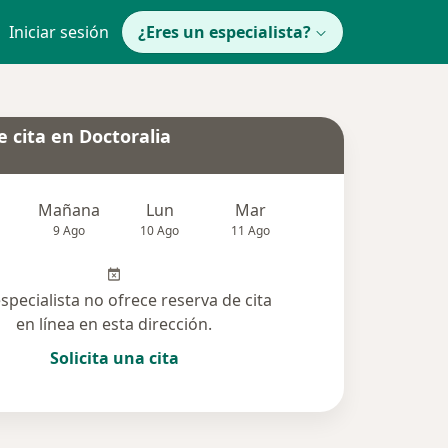
Iniciar sesión
¿Eres un especialista?
 cita en Doctoralia
Mañana
Lun
Mar
Mié
Jue
9 Ago
10 Ago
11 Ago
12 Ago
13 Ag
especialista no ofrece reserva de cita
en línea en esta dirección.
Solicita una cita