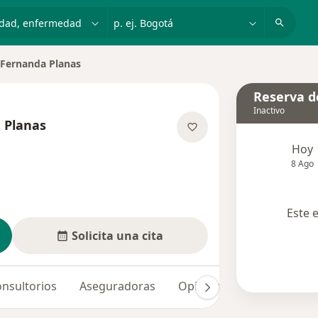
dad, enfermedad o nombre
p. ej. Bogotá
 Fernanda Planas
 ciudad
Reserva de
Inactivo
 Planas
e las especializaciones
Hoy
8 Ago
Este 
Solicita una cita
nsultorios
Aseguradoras
Opiniones (7)