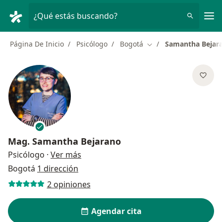
Men
¿Qué estás buscando?
Página De Inicio
Psicólogo
Bogotá
Samantha Bejar
Cambiar de ciudad
Mag.
Samantha Bejarano
sobre las especializaciones
Psicólogo
·
Ver más
Bogotá
1 dirección
2 opiniones
Agendar cita