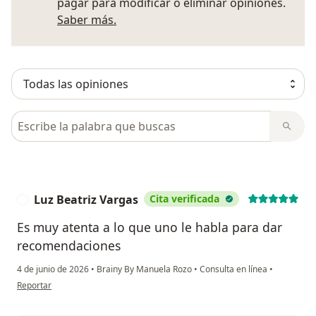
pagar para modificar o eliminar opiniones.
Más información sobre opiniones
Saber más.
Busca en opiniones
Luz Beatriz Vargas
Cita verificada
L
Es muy atenta a lo que uno le habla para dar
recomendaciones
4 de junio de 2026
•
Brainy By Manuela Rozo
•
Consulta en línea
•
en opinión del usuario Luz Beatriz Vargas
Reportar