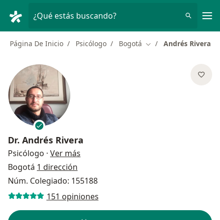
Men
¿Qué estás buscando?
Página De Inicio
Psicólogo
Bogotá
Andrés Rivera
Cambiar de ciudad
Dr.
Andrés Rivera
sobre las especializaciones
Psicólogo
·
Ver más
Bogotá
1 dirección
Núm. Colegiado: 155188
151 opiniones