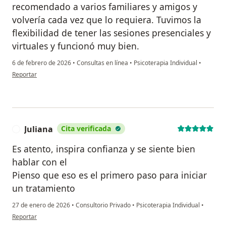
recomendado a varios familiares y amigos y
volvería cada vez que lo requiera. Tuvimos la
flexibilidad de tener las sesiones presenciales y
virtuales y funcionó muy bien.
6 de febrero de 2026
•
Consultas en línea
•
Psicoterapia Individual
•
en opinión del usuario Marcela Andrade B
Reportar
Juliana
Cita verificada
J
Es atento, inspira confianza y se siente bien
hablar con el
Pienso que eso es el primero paso para iniciar
un tratamiento
27 de enero de 2026
•
Consultorio Privado
•
Psicoterapia Individual
•
en opinión del usuario Juliana
Reportar