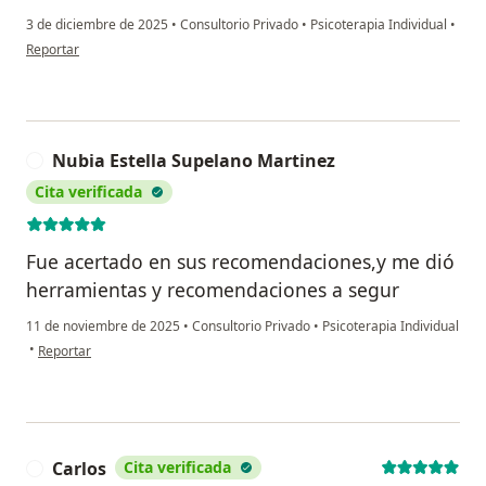
3 de diciembre de 2025
•
Consultorio Privado
•
Psicoterapia Individual
•
en opinión del usuario JAQS
Reportar
Nubia Estella Supelano Martinez
N
Cita verificada
Fue acertado en sus recomendaciones,y me dió
herramientas y recomendaciones a segur
11 de noviembre de 2025
•
Consultorio Privado
•
Psicoterapia Individual
en opinión del usuario Nubia Estella Supelano Martinez
•
Reportar
Carlos
Cita verificada
C