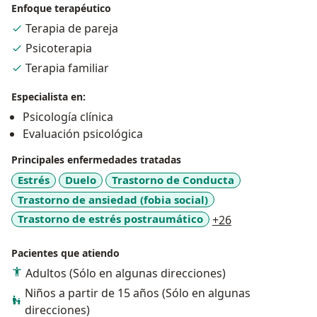
conductual, la terapia breve estratégica, la centrada en
Enfoque terapéutico
soluciones, terapia de aceptación y compromiso entre
Terapia de pareja
otras; sin embargo, estructuro mi labor
Psicoterapia
principalmente sobre el humanismo, la Logoterapia, la
Terapia familiar
psicoterapia centrada en el sentido y el análisis
existencial que utilizo como fundamento y punto de
Especialista en:
articulación de las diferentes herramientas de
Psicología clínica
acompañamiento e intervención que he aprendido
Evaluación psicológica
durante mi camino.
Principales enfermedades tratadas
Fui colaborador del periódico El Nuevo Siglo
Estrés
Duelo
Trastorno de Conducta
escribiendo en la sección cultural acerca de arte, cine,
Trastorno de ansiedad (fobia social)
comunidad, literatura y temas relacionados con
a11y_sr_more_d
Trastorno de estrés postraumático
+26
historia y manifestaciones artísticas dentro de la
cultura. He publicado algunos cuentos en antologías
Pacientes que atiendo
como Tiro de gracia e Historias de amores y olvidos.
Adultos (Sólo en algunas direcciones)
Niños a partir de 15 años (Sólo en algunas
direcciones)