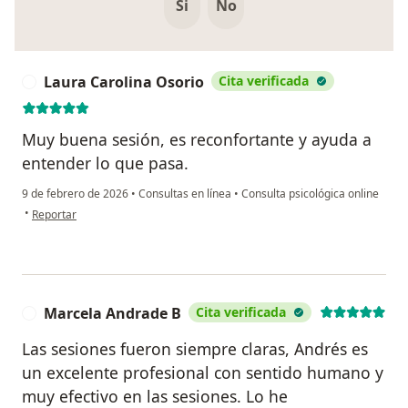
Si
No
Laura Carolina Osorio
Cita verificada
L
Muy buena sesión, es reconfortante y ayuda a
entender lo que pasa.
9 de febrero de 2026
•
Consultas en línea
•
Consulta psicológica online
en opinión del usuario Laura Carolina Osorio
•
Reportar
Marcela Andrade B
Cita verificada
M
Las sesiones fueron siempre claras, Andrés es
un excelente profesional con sentido humano y
muy efectivo en las sesiones. Lo he