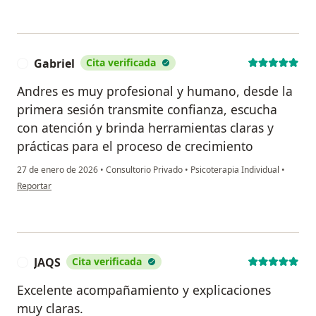
Gabriel
Cita verificada
G
Andres es muy profesional y humano, desde la
primera sesión transmite confianza, escucha
con atención y brinda herramientas claras y
prácticas para el proceso de crecimiento
27 de enero de 2026
•
Consultorio Privado
•
Psicoterapia Individual
•
en opinión del usuario Gabriel
Reportar
JAQS
Cita verificada
J
Excelente acompañamiento y explicaciones
muy claras.