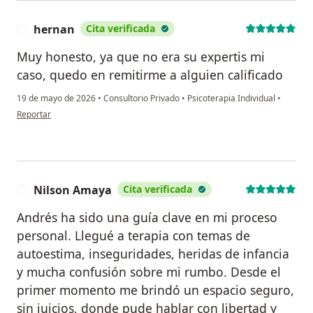
hernan
Cita verificada
H
Muy honesto, ya que no era su expertis mi
caso, quedo en remitirme a alguien calificado
19 de mayo de 2026
•
Consultorio Privado
•
Psicoterapia Individual
•
en opinión del usuario hernan
Reportar
Nilson Amaya
Cita verificada
N
Andrés ha sido una guía clave en mi proceso
personal. Llegué a terapia con temas de
autoestima, inseguridades, heridas de infancia
y mucha confusión sobre mi rumbo. Desde el
primer momento me brindó un espacio seguro,
sin juicios, donde pude hablar con libertad y