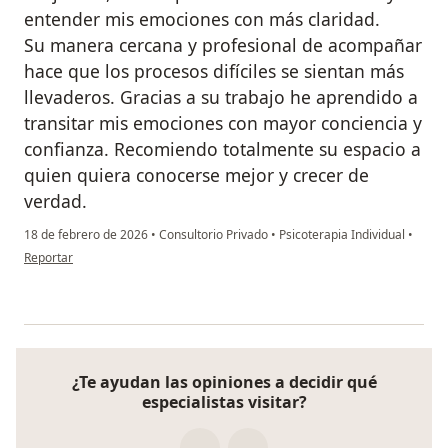
entender mis emociones con más claridad.
Su manera cercana y profesional de acompañar
hace que los procesos difíciles se sientan más
llevaderos. Gracias a su trabajo he aprendido a
transitar mis emociones con mayor conciencia y
confianza. Recomiendo totalmente su espacio a
quien quiera conocerse mejor y crecer de
verdad.
18 de febrero de 2026
•
Consultorio Privado
•
Psicoterapia Individual
•
en opinión del usuario Nilson Amaya
Reportar
¿Te ayudan las opiniones a decidir qué
especialistas visitar?