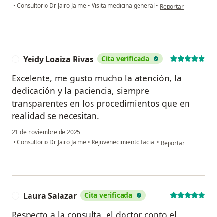
en opinión del usuar
•
Consultorio Dr Jairo Jaime
•
Visita medicina general
•
Reportar
Yeidy Loaiza Rivas
Cita verificada
Y
Excelente, me gusto mucho la atención, la
dedicación y la paciencia, siempre
transparentes en los procedimientos que en
realidad se necesitan.
21 de noviembre de 2025
en opinión del usuari
•
Consultorio Dr Jairo Jaime
•
Rejuvenecimiento facial
•
Reportar
Laura Salazar
Cita verificada
L
Respecto a la consulta, el doctor conto el