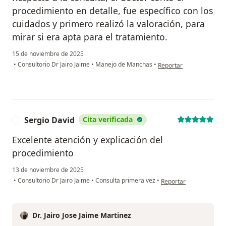
procedimiento en detalle, fue específico con los
cuidados y primero realizó la valoración, para
mirar si era apta para el tratamiento.
15 de noviembre de 2025
en opinión del usuario L
•
Consultorio Dr Jairo Jaime
•
Manejo de Manchas
•
Reportar
Sergio David
Cita verificada
S
Excelente atención y explicación del
procedimiento
13 de noviembre de 2025
en opinión del usuario 
•
Consultorio Dr Jairo Jaime
•
Consulta primera vez
•
Reportar
Dr. Jairo Jose Jaime Martinez