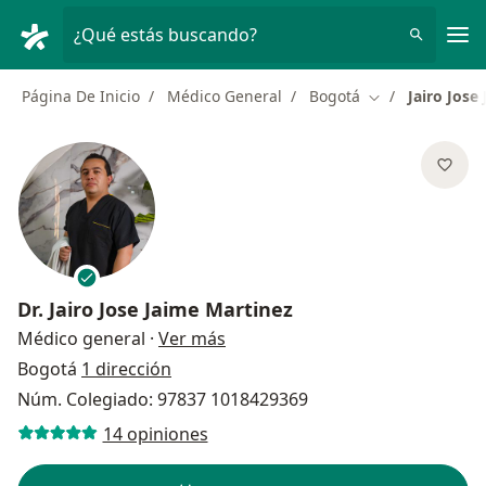
Men
¿Qué estás buscando?
Página De Inicio
Médico General
Bogotá
Jairo Jose
Cambiar de ciu
Dr.
Jairo Jose Jaime Martinez
sobre las especializaciones
Médico general
·
Ver más
Bogotá
1 dirección
Núm. Colegiado: 97837 1018429369
14 opiniones