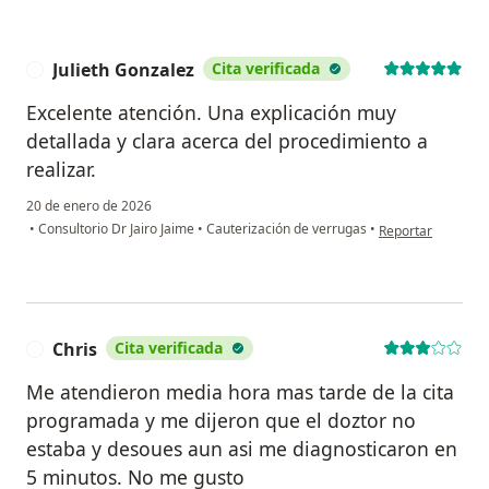
Julieth Gonzalez
Cita verificada
J
Excelente atención. Una explicación muy
detallada y clara acerca del procedimiento a
realizar.
20 de enero de 2026
en opinión del usu
•
Consultorio Dr Jairo Jaime
•
Cauterización de verrugas
•
Reportar
Chris
Cita verificada
C
Me atendieron media hora mas tarde de la cita
programada y me dijeron que el doztor no
estaba y desoues aun asi me diagnosticaron en
5 minutos. No me gusto