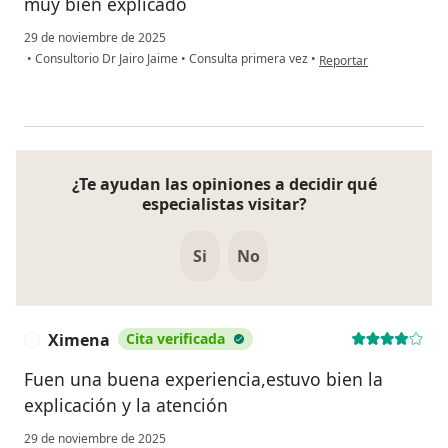
muy bien explicado
29 de noviembre de 2025
en opinión del usuario 
•
Consultorio Dr Jairo Jaime
•
Consulta primera vez
•
Reportar
¿Te ayudan las opiniones a decidir qué
especialistas visitar?
Si
No
Ximena
Cita verificada
X
Fuen una buena experiencia,estuvo bien la
explicación y la atención
29 de noviembre de 2025