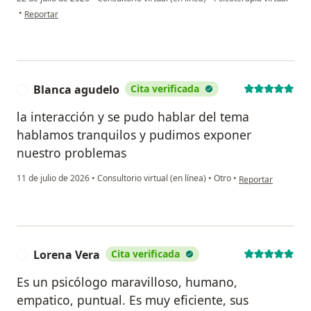
en opinión del usuario Daniela Samudio
•
Reportar
Blanca agudelo
Cita verificada
B
la interacción y se pudo hablar del tema
hablamos tranquilos y pudimos exponer
nuestro problemas
en opinión del usu
11 de julio de 2026
•
Consultorio virtual (en línea)
•
Otro
•
Reportar
Lorena Vera
Cita verificada
L
Es un psicólogo maravilloso, humano,
empatico, puntual. Es muy eficiente, sus