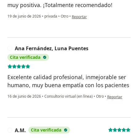
muy positiva. ¡Totalmente recomendado!
en opinión del usuario L.C.
19 de junio de 2026
•
privada
•
Otro
•
Reportar
Ana Fernández, Luna Puentes
A
Cita verificada
Excelente calidad profesional, inmejorable ser
humano, muy buena empatía con los pacientes
en opinión del us
16 de junio de 2026
•
Consultorio virtual (en línea)
•
Otro
•
Reportar
A.M.
Cita verificada
A