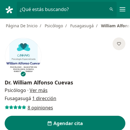
Men
¿Qué estás buscando?
Página De Inicio
Psicólogo
Fusagasugá
William Alfon
Dr.
William Alfonso Cuevas
sobre las especializaciones
Psicólogo
·
Ver más
Fusagasugá
1 dirección
8 opiniones
Agendar cita