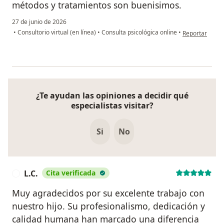
métodos y tratamientos son buenisimos.
27 de junio de 2026
en opinión del
•
Consultorio virtual (en línea)
•
Consulta psicológica online
•
Reportar
¿Te ayudan las opiniones a decidir qué
especialistas visitar?
Si
No
L.C.
Cita verificada
L
Muy agradecidos por su excelente trabajo con
nuestro hijo. Su profesionalismo, dedicación y
calidad humana han marcado una diferencia