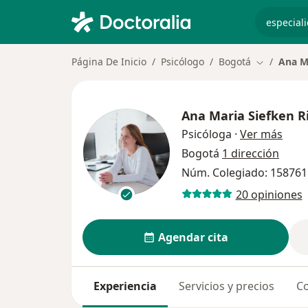
especiali
Página De Inicio
Psicólogo
Bogotá
Ana Ma
Cambiar de
Ana Maria Siefken R
sobre
Psicóloga
·
Ver más
Bogotá
1 dirección
Núm. Colegiado: 158761
20 opiniones
Agendar cita
Experiencia
Servicios y precios
Co