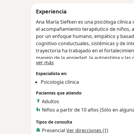
Experiencia
Ana María Siefken es una psicóloga clínica
el acompañamiento terapéutico de niños, ad
por un enfoque humano, empático y basado 
cognitivo-conductuales, sistémicas y de int
trayectoria ha trabajado en el fortalecimient
manejo de la ansiedad, la autoestima y las d
Acerca de mí
ver más
profesional se distingue por la escucha activ
compromiso profundo con el bienestar de 
Especialista en:
Psicología clínica
Pacientes que atiendo
Adultos
Niños a partir de 10 años (Sólo en algun
Tipos de consulta
Presencial
Ver direcciones (1)