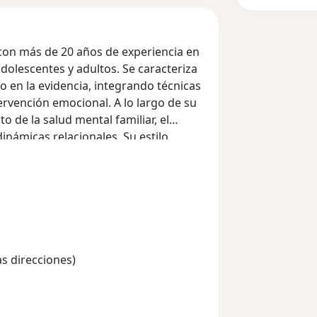
 con más de 20 años de experiencia en
olescentes y adultos. Se caracteriza
en la evidencia, integrando técnicas
ervención emocional. A lo largo de su
o de la salud mental familiar, el
inámicas relacionales. Su estilo
a, la claridad en la orientación y el
cada paciente.
as direcciones)