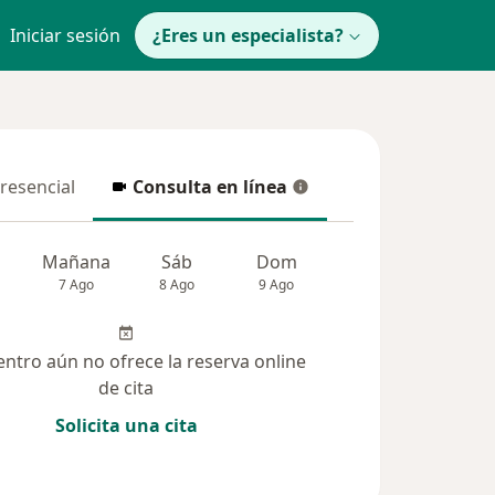
Iniciar sesión
¿Eres un especialista?
presencial
Consulta en línea
resencial
Consulta en línea
Mañana
Sáb
Dom
Lun
Mar
7 Ago
8 Ago
9 Ago
10 Ago
11 Ag
entro aún no ofrece la reserva online
de cita
Solicita una cita
solucionadas (16)