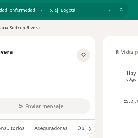
dad, enfermedad o nombre
p. ej. Bogotá
ria Siefken Rivera
 ciudad
ivera
Visita 
Visita p
 las especializaciones
Hoy
6 Ago
Este c
Enviar mensaje
nsultorios
Aseguradoras
Opiniones (20)
Dudas 