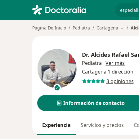
especiali
Página De Inicio
Pediatra
Cartagena
Alc
Cambiar 
Dr.
Alcides Rafael S
sobre 
Pediatra
·
Ver más
Cartagena
1 dirección
3 opiniones
Información de contacto
Experiencia
Servicios y precios
Co