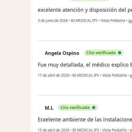
excelente atención y disposición del p
en
3 de junio de 2026
•
BI-MEDICAL IPS
•
Visita Pediatría
•
R
Angela Ospino
Cita verificada
A
Fue muy detallada, el médico explico 
e
17 de abril de 2026
•
BI-MEDICAL IPS
•
Visita Pediatría
•
R
M.L
Cita verificada
M
Ecxelente ambiente de las instalacion
e
15 de abril de 2026
•
BI-MEDICAL IPS
•
Visita Pediatría
•
R