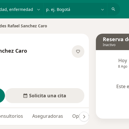
dad, enfermedad o nombre
p. ej. Bogotá
ides Rafael Sanchez Caro
de ciudad
Reserva de
Inactivo
anchez Caro
las especializaciones
Hoy
8 Ago
Este 
Solicita una cita
nsultorios
Aseguradoras
Opiniones (3)