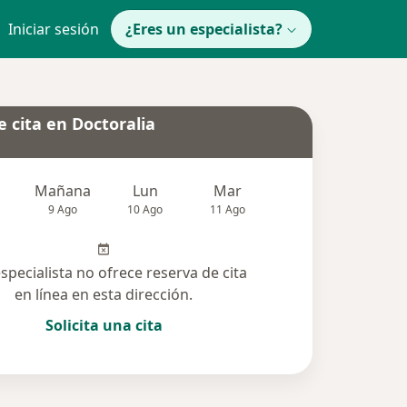
Iniciar sesión
¿Eres un especialista?
 cita en Doctoralia
Mañana
Lun
Mar
Mié
Jue
9 Ago
10 Ago
11 Ago
12 Ago
13 Ag
especialista no ofrece reserva de cita
en línea en esta dirección.
Solicita una cita