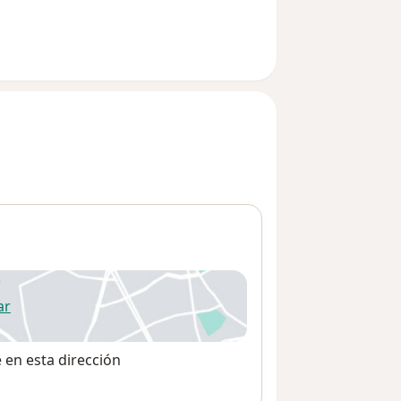
ar
 abre en una nueva pestaña
e en esta dirección