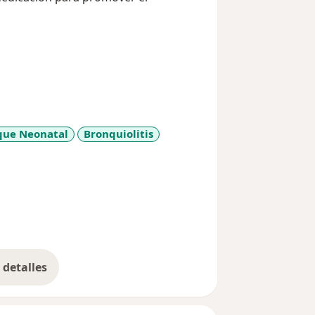
que Neonatal
Bronquiolitis
detalles
bre la experiencia