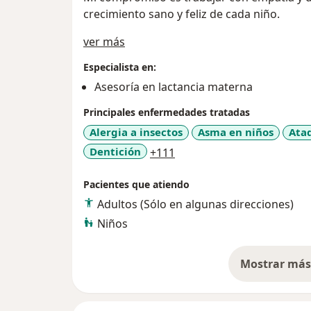
crecimiento sano y feliz de cada niño.
Acerca de mí
ver más
Especialista en:
Asesoría en lactancia materna
Principales enfermedades tratadas
Alergia a insectos
Asma en niños
Ata
a11y_sr_more_diseases
Dentición
+111
Pacientes que atiendo
Adultos (Sólo en algunas direcciones)
Niños
Mostrar más 
so