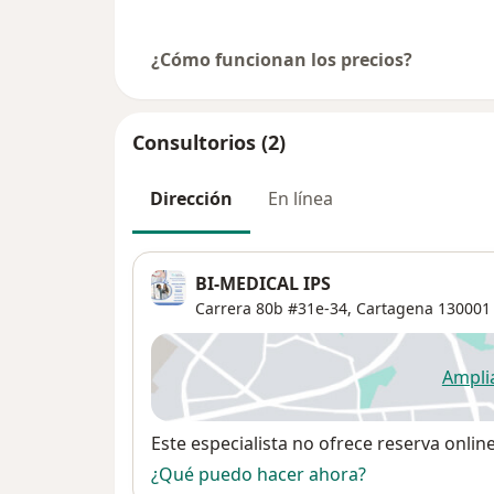
¿Cómo funcionan los precios?
Consultorios (2)
Dirección
En línea
BI-MEDICAL IPS
Carrera 80b #31e-34,
Cartagena
130001
Ampli
se
Disponibilidad
Este especialista no ofrece reserva onlin
¿Qué puedo hacer ahora?