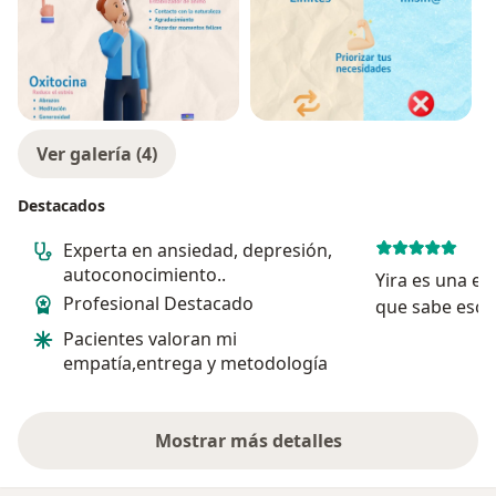
-Programas personalizados para prevenir
desequilibrios emocionales y promover el desarrollo
personal.
Mi enfoque como profesional combina profundidad
analítica con técnicas holísticas para abordar las
Ver galería (4)
necesidades individuales de cada paciente, facilitando
una transformación positiva.
Destacados
Experta en ansiedad, depresión,
autoconocimiento..
Yira es una ex
Profesional Destacado
que sabe escu
diferentes as
Pacientes valoran mi
llegar a ser c
empatía,entrega y metodología
manera clara 
proactiva. Sie
servic...
Mostrar más detalles
sobre la experiencia