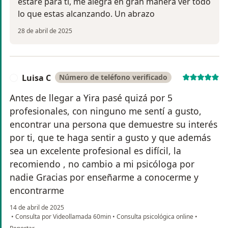
estaré para ti, me alegra en gran manera ver todo
lo que estas alcanzando. Un abrazo
28 de abril de 2025
Luisa C
Número de teléfono verificado
L
Antes de llegar a Yira pasé quizá por 5
profesionales, con ninguno me sentí a gusto,
encontrar una persona que demuestre su interés
por ti, que te haga sentir a gusto y que además
sea un excelente profesional es difícil, la
recomiendo , no cambio a mi psicóloga por
nadie Gracias por enseñarme a conocerme y
encontrarme
14 de abril de 2025
•
Consulta por Videollamada 60min
•
Consulta psicológica online
•
en opinión del usuario Luisa C