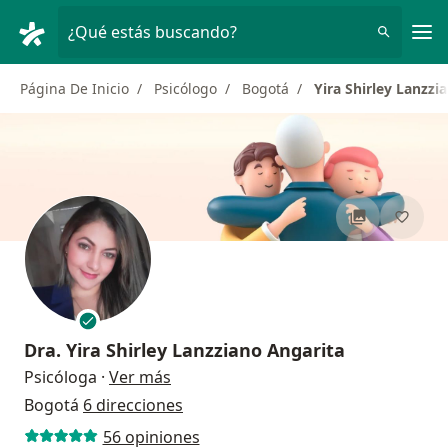
Men
¿Qué estás buscando?
Página De Inicio
Psicólogo
Bogotá
Yira Shirley Lanzzi
Dra.
Yira Shirley Lanzziano Angarita
sobre las especializaciones
Psicóloga
·
Ver más
Bogotá
6 direcciones
56 opiniones