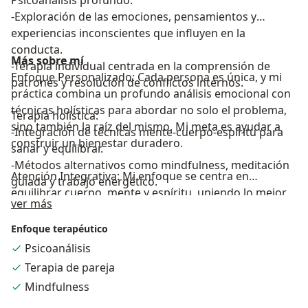
Psicoanálisis profundo:
-Exploración de las emociones, pensamientos y
experiencias inconscientes que influyen en la
conducta.
Más sobre mí
-Terapia individual centrada en la comprensión de
Enfoque Personalizado: Cada persona es única, y mi
patrones y resolución de conflictos internos.
práctica combina un profundo análisis emocional con
técnicas holísticas para abordar no solo el problema,
Terapia holística:
sino también la raíz del mismo. Mi meta es ayudar a
-Integración de técnicas mente-cuerpo-espíritu para
construir un bienestar duradero.
sanar y equilibrar.
-Métodos alternativos como mindfulness, meditación
Atención Integrativa: Mi enfoque se centra en
guiada y trabajo energético.
equilibrar cuerpo, mente y espíritu, uniendo lo mejor
Acerca de mí
ver más
de las terapias tradicionales y alternativas, para
Apoyo en crisis emocionales:
ofrecer resultados más profundos y sostenibles.
Enfoque terapéutico
-Acompañamiento personalizado en momentos de
estrés, ansiedad y duelo.
Psicoanálisis
Experiencia y Empatía: Con años de experiencia,
-Enfoque terapéutico adaptado para aliviar la carga
Terapia de pareja
ofrezco no solo conocimiento técnico, sino un trato
emocional.
Mindfulness
empático y humano, creando un espacio donde te