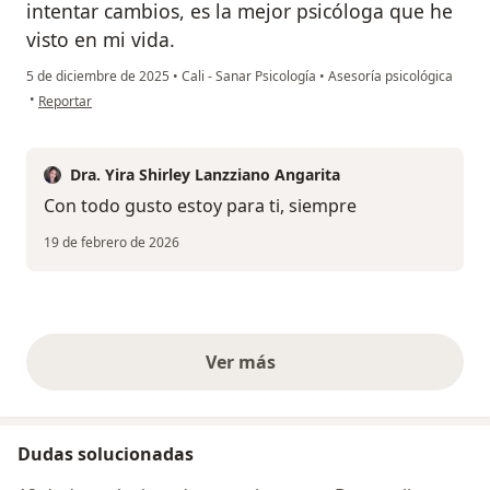
intentar cambios, es la mejor psicóloga que he
visto en mi vida.
5 de diciembre de 2025
•
Cali - Sanar Psicología
•
Asesoría psicológica
en opinión del usuario NMZ
•
Reportar
Dra. Yira Shirley Lanzziano Angarita
Con todo gusto estoy para ti, siempre
19 de febrero de 2026
Ver más
opiniones anteriores
Dudas solucionadas