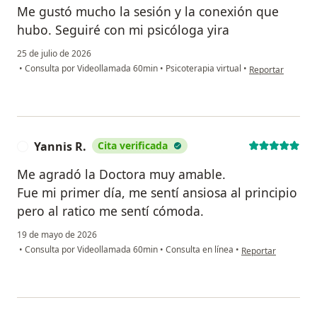
Me gustó mucho la sesión y la conexión que
hubo. Seguiré con mi psicóloga yira
25 de julio de 2026
en opinión del us
•
Consulta por Videollamada 60min
•
Psicoterapia virtual
•
Reportar
Yannis R.
Cita verificada
Y
Me agradó la Doctora muy amable.
Fue mi primer día, me sentí ansiosa al principio
pero al ratico me sentí cómoda.
19 de mayo de 2026
en opinión del usua
•
Consulta por Videollamada 60min
•
Consulta en línea
•
Reportar