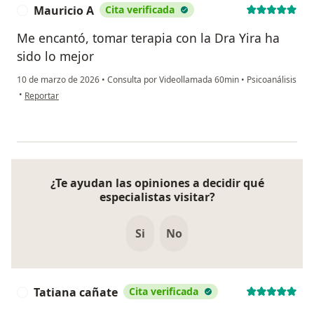
Mauricio A
Cita verificada
M
Me encantó, tomar terapia con la Dra Yira ha
sido lo mejor
10 de marzo de 2026
•
Consulta por Videollamada 60min
•
Psicoanálisis
en opinión del usuario Mauricio A
•
Reportar
¿Te ayudan las opiniones a decidir qué
especialistas visitar?
Si
No
Tatiana cañate
Cita verificada
T