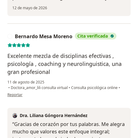
12 de mayo de 2026
Bernardo Mesa Moreno
Cita verificada
B
Excelente mezcla de disciplinas efectivas ,
psicología , coaching y neurolinguistica, una
gran profesional
11 de agosto de 2025
•
Doctora_amor_lili consulta virtual
•
Consulta psicológica online
•
en opinión del usuario Bernardo Mesa Moreno
Reportar
Dra. Liliana Góngora Hernández
“Gracias de corazón por tus palabras. Me alegra
mucho que valores este enfoque integral;