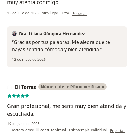
muy atenta conmigo
en opinión del usuario MARIA PAU
15 de julio de 2025
•
otro lugar
•
Otro
•
Reportar
Dra. Liliana Góngora Hernández
“Gracias por tus palabras. Me alegra que te
hayas sentido cómoda y bien atendida.”
12 de mayo de 2026
Eli Torres
Número de teléfono verificado
E
Gran profesional, me senti muy bien atendida y
escuchada.
19 de junio de 2025
en opinión del 
•
Doctora_amor_lili consulta virtual
•
Psicoterapia Individual
•
Reportar