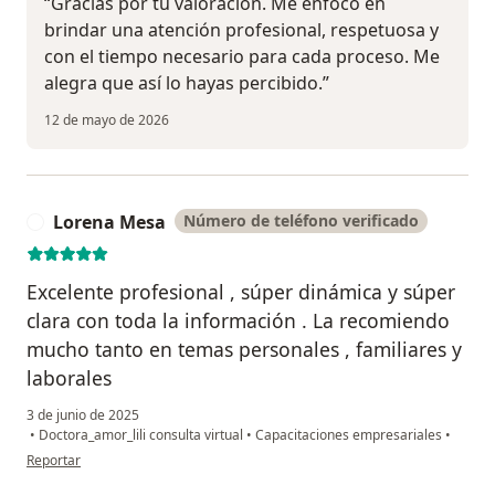
“Gracias por tu valoración. Me enfoco en
brindar una atención profesional, respetuosa y
con el tiempo necesario para cada proceso. Me
alegra que así lo hayas percibido.”
12 de mayo de 2026
Lorena Mesa
Número de teléfono verificado
L
Excelente profesional , súper dinámica y súper
clara con toda la información . La recomiendo
mucho tanto en temas personales , familiares y
laborales
3 de junio de 2025
•
Doctora_amor_lili consulta virtual
•
Capacitaciones empresariales
•
en opinión del usuario Lorena Mesa
Reportar