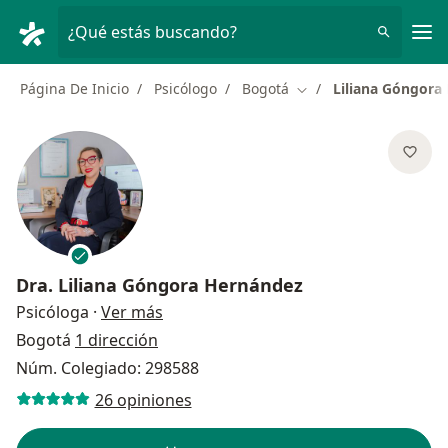
Men
¿Qué estás buscando?
Página De Inicio
Psicólogo
Bogotá
Liliana Góngora
Cambiar de ciudad
Dra.
Liliana Góngora Hernández
sobre las especializaciones
Psicóloga
·
Ver más
Bogotá
1 dirección
Núm. Colegiado: 298588
26 opiniones