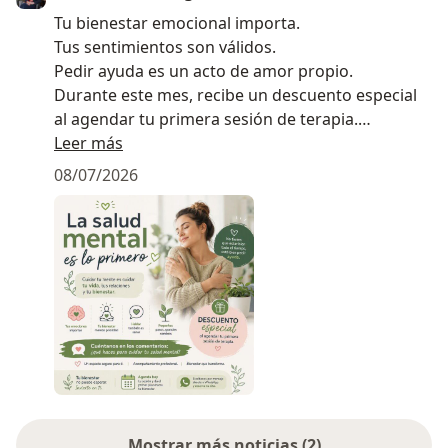
Tu bienestar emocional importa.
Tus sentimientos son válidos.
Pedir ayuda es un acto de amor propio.
Durante este mes, recibe un descuento especial
al agendar tu primera sesión de terapia.
Escribe por mensaje directo y da el primer paso
Leer más
hacia tu bienestar.
08/07/2026
Porque cuando tú estás bien, todo a tu alrededor
mejora.
Mostrar más noticias (2)