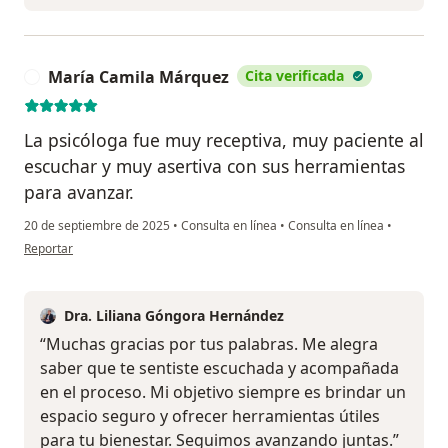
María Camila Márquez
Cita verificada
M
La psicóloga fue muy receptiva, muy paciente al
escuchar y muy asertiva con sus herramientas
para avanzar.
20 de septiembre de 2025
•
Consulta en línea
•
Consulta en línea
•
en opinión del usuario María Camila Márquez
Reportar
Dra. Liliana Góngora Hernández
“Muchas gracias por tus palabras. Me alegra
saber que te sentiste escuchada y acompañada
en el proceso. Mi objetivo siempre es brindar un
espacio seguro y ofrecer herramientas útiles
para tu bienestar. Seguimos avanzando juntas.”