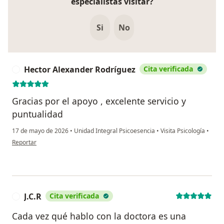
especialistas visitar?
Si
No
Hector Alexander Rodríguez
Cita verificada
H
Gracias por el apoyo , excelente servicio y
puntualidad
17 de mayo de 2026
•
Unidad Integral Psicoesencia
•
Visita Psicología
•
en opinión del usuario Hector Alexander Rodríguez
Reportar
J.C.R
Cita verificada
J
Cada vez qué hablo con la doctora es una