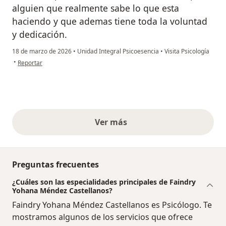
alguien que realmente sabe lo que esta
haciendo y que ademas tiene toda la voluntad
y dedicación.
18 de marzo de 2026
•
Unidad Integral Psicoesencia
•
Visita Psicología
en opinión del usuario MC
•
Reportar
Ver más
opiniones anteriores
Preguntas frecuentes
¿Cuáles son las especialidades principales de Faindry
Yohana Méndez Castellanos?
Faindry Yohana Méndez Castellanos es Psicólogo. Te
mostramos algunos de los servicios que ofrece