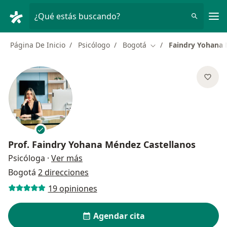
Men
¿Qué estás buscando?
Página De Inicio
Psicólogo
Bogotá
Faindry Yohana 
Cambiar de ciudad
Prof.
Faindry Yohana Méndez Castellanos
sobre las especializaciones
Psicóloga
·
Ver más
Bogotá
2 direcciones
19 opiniones
Agendar cita