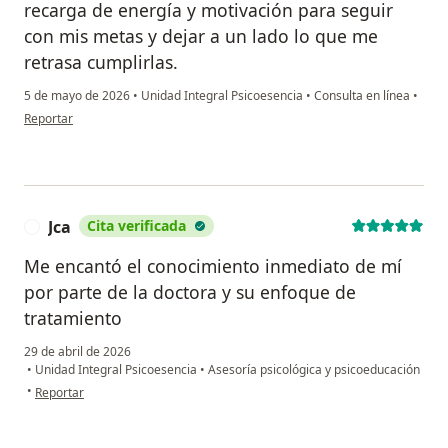
recarga de energía y motivación para seguir
con mis metas y dejar a un lado lo que me
retrasa cumplirlas.
5 de mayo de 2026
•
Unidad Integral Psicoesencia
•
Consulta en línea
•
en opinión del usuario J.C.R
Reportar
Jca
Cita verificada
J
Me encantó el conocimiento inmediato de mí
por parte de la doctora y su enfoque de
tratamiento
29 de abril de 2026
•
Unidad Integral Psicoesencia
•
Asesoría psicológica y psicoeducación
en opinión del usuario Jca
•
Reportar