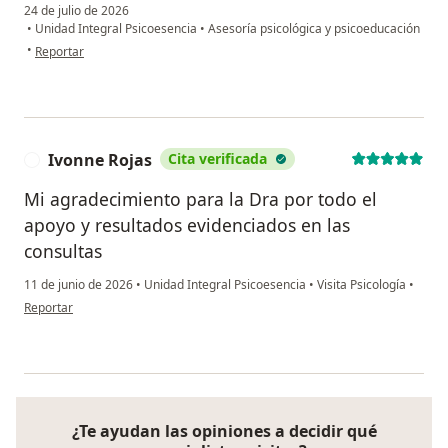
24 de julio de 2026
•
Unidad Integral Psicoesencia
•
Asesoría psicológica y psicoeducación
en opinión del usuario Paula España
•
Reportar
Ivonne Rojas
Cita verificada
I
Mi agradecimiento para la Dra por todo el
apoyo y resultados evidenciados en las
consultas
11 de junio de 2026
•
Unidad Integral Psicoesencia
•
Visita Psicología
•
en opinión del usuario Ivonne Rojas
Reportar
¿Te ayudan las opiniones a decidir qué