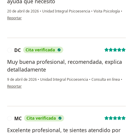
ayuda que necesito
20 de abril de 2026
•
Unidad Integral Psicoesencia
•
Visita Psicología
•
en opinión del usuario S. V
Reportar
DC
Cita verificada
D
Muy buena profesional, recomendada, explica
detalladamente
9 de abril de 2026
•
Unidad Integral Psicoesencia
•
Consulta en línea
•
en opinión del usuario DC
Reportar
MC
Cita verificada
M
Excelente profesional, te sientes atendido por