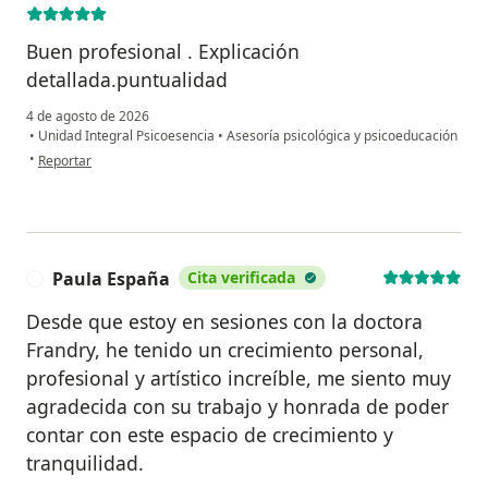
Buen profesional . Explicación
detallada.puntualidad
4 de agosto de 2026
•
Unidad Integral Psicoesencia
•
Asesoría psicológica y psicoeducación
en opinión del usuario Manuel Fernando de
•
Reportar
Paula España
Cita verificada
P
Desde que estoy en sesiones con la doctora
Frandry, he tenido un crecimiento personal,
profesional y artístico increíble, me siento muy
agradecida con su trabajo y honrada de poder
contar con este espacio de crecimiento y
tranquilidad.